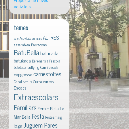
Proposta de noves
activitats
temes
ALTRES
acte
Activitats culturals
assemblea
Barracons
BatuBella
batucada
batukada
Berenars a l'escola
boletada
bullying
Camí escolar
carnestoltes
capgrossa
Casal
Cursa
cursos
concurs
Escacs
Extraescolars
Familiars
Fem + Bella La
Festa
Mar Bella
festesmaig
Juguem Pares
ioga