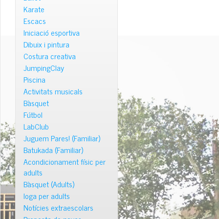
Karate
Escacs
Iniciació esportiva
Dibuix i pintura
Costura creativa
JumpingClay
Piscina
Activitats musicals
Bàsquet
Fútbol
LabClub
Juguem Pares! (Familiar)
Batukada (Familiar)
Acondicionament físic per
adults
Bàsquet (Adults)
Ioga per adults
Notícies extraescolars