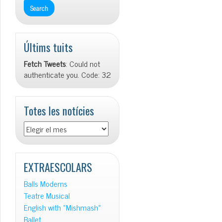
Últims tuits
Fetch Tweets
: Could not
authenticate you. Code: 32
Totes les notícies
Totes
les
notícies
EXTRAESCOLARS
Balls Moderns
Teatre Musical
English with «Mishmash»
Ballet