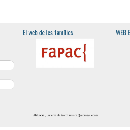
El web de les famílies
WEB 
IAMSocial
, un tema de WordPress de
@aicragellebasi