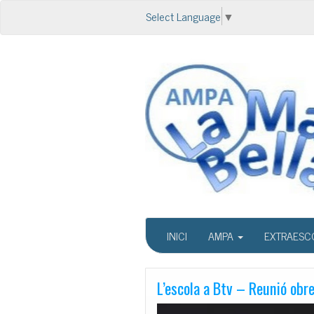
Select Language
▼
INICI
AMPA
EXTRAESC
L’escola a Btv – Reunió obr