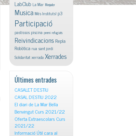
LabClub
La Mar
Menjador
Musica
p3
Més Instituts!
Participació
pastissos
piscina
premi
refugiats
Reivindicacions
Repla
Robòtica
rua
sant jordi
Xerrades
Solidaritat
xerrada
Últimes entrades
CASALET D’ESTIU
CASAL D’ESTIU 2022
El diari de La Mar Bella
Benvingut Curs 2021/22
Oferta Extraescolars Curs
2021/22
Informació Útil cara al