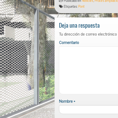
Publicado en
Noticies
,
Procés ampliació
Etiquetas:
Pont
Deja una respuesta
Tu dirección de correo electrónico
Comentario
Nombre
*