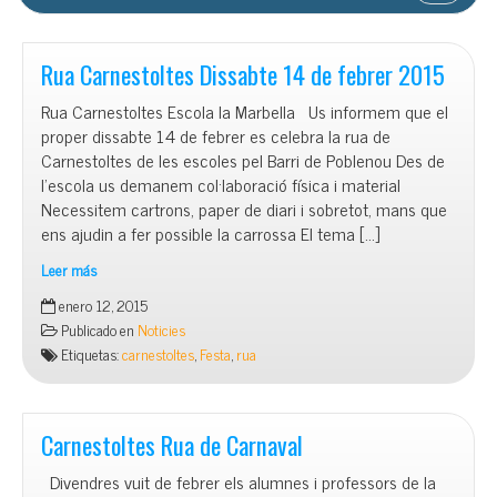
Rua Carnestoltes Dissabte 14 de febrer 2015
Rua Carnestoltes Escola la Marbella Us informem que el
proper dissabte 14 de febrer es celebra la rua de
Carnestoltes de les escoles pel Barri de Poblenou Des de
l’escola us demanem col·laboració física i material
Necessitem cartrons, paper de diari i sobretot, mans que
ens ajudin a fer possible la carrossa El tema […]
Leer más
Rua
enero 12, 2015
Carnestoltes
Publicado en
Noticies
Dissabte
Etiquetas:
carnestoltes
,
Festa
,
rua
14
de
febrer
2015
Carnestoltes Rua de Carnaval
Divendres vuit de febrer els alumnes i professors de la