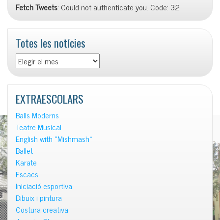
Fetch Tweets
: Could not authenticate you. Code: 32
Totes les notícies
Totes
les
notícies
EXTRAESCOLARS
Balls Moderns
Teatre Musical
English with «Mishmash»
Ballet
Karate
Escacs
Iniciació esportiva
Dibuix i pintura
Costura creativa