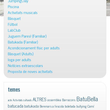
JumpingClay
Piscina
Activitats musicals
Bàsquet
Fútbol
LabClub
Juguem Pares! (Familiar)
Batukada (Familiar)
Acondicionament físic per adults
Bàsquet (Adults)
Ioga per adults
Notícies extraescolars
Proposta de noves activitats
temes
BatuBella
ALTRES
assemblea
Barracons
acte
Activitats culturals
batucada
batukada
Berenars a l'escola
boletada
bullying
Camí