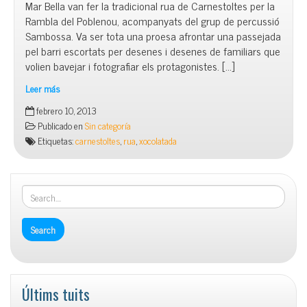
Mar Bella van fer la tradicional rua de Carnestoltes per la
Rambla del Poblenou, acompanyats del grup de percussió
Sambossa. Va ser tota una proesa afrontar una passejada
pel barri escortats per desenes i desenes de familiars que
volien bavejar i fotografiar els protagonistes. […]
Leer más
Carnestoltes
febrero 10, 2013
Rua
Publicado en
Sin categoría
de
Etiquetas:
carnestoltes
,
rua
,
xocolatada
Carnaval
Últims tuits