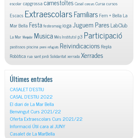
carnestoltes
capgrossa
escolar
Casal
Cursa
cursos
concurs
Extraescolars
Familiars
Escacs
Fem + Bella La
Juguem Pares
Festa
ioga
LabClub
Mar Bella
festesmaig
Participació
Musica
p3
La Mar
Més Instituts!
Menjador
Reivindicacions
Repla
pastissos
piscina
premi
refugiats
Xerrades
Robòtica
rua
sant jordi
Solidaritat
xerrada
Últimes entrades
CASALET D’ESTIU
CASAL D’ESTIU 2022
El diari de La Mar Bella
Benvingut Curs 2021/22
Oferta Extraescolars Curs 2021/22
Informació Útil cara al JUNY
Casalet de La MarBella