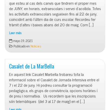
que esteu al cas dels canvis que tindrem el proper mes
de JUNY, en horaris, extraescolars i servei d’acollida. Totes
les activitats extraescolars segueixen fins al 22 de juny,
coincidint amb l’últim dia de curs escolar. Recordeu fer
tràmit d’altes i baixes abans del 20 de maig. Com […]
Leer más
Informació
mayo 19, 2021
Útil
Publicado en
Noticies
cara
al
JUNY
Casalet de La MarBella
En aquest link Casalet Marbella trobareu tota la
informació sobre el Casalet de Jornada Intensiva entre el
7 i el 22 de juny. Hi podreu consultar la programació
pedagògica, els grups de convivència, opcions horàries i
de preu i normativa. Us recordem que les inscripcions
són telemàtiques (del 3 al 17 de maig) en el […]
Leer más