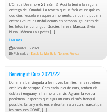
L’Onada Desembre 21 núm 2 Aqui la tenim la segona
entrega de l’Onada!!! La revista que us farà veure què es
cou dins l’escola en aquests moments. Ja que no podem
entrar i veure les instal.lacions en persona, gaudirem de
les fotos i el contingut. Gràcies Teresa, Maruxa, Silvia,
Nuria i Mónica i als petits […]
Leer más
El
diciembre 18, 2021
diari
Publicado en
Escola La Mar Bella
,
Noticies
,
Revista
de
La
Mar
Bella
Benvingut Curs 2021/22
Donem la benvinguda a les noves famílies i ens retrobem
amb les de sempre. Com cada inici de curs, arriben els
dubtes i enguany hi ha molts canvis. Agraïm la vostra
paciència i esperem que sigui un curs el més tranquil
possible. Un any més ens enfrontem a un curs marcat per
les mesures COVID, […]