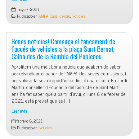
Casalet
mayo 7, 2021
de
Publicado en
AMPA
,
Casal d'estiu
,
Noticies
La
MarBella
Bones noticies! Comença el tancament de
l’accés de vehicles a la plaça Sant Bernat
Calbó des de la Rambla del Poblenou
Aprofitem una molt bona noticia que acabem de saber
per reivindicar el paper de l’AMPA i les seves comissions, i
per valorar la seva importància dins d’una escola. En Jordi
Martín, conseller d’Educació del Districte de Sant Martí,
ens ha fet saber que a partir d’avui, dilluns 8 de febrer de
2021, està previst que es […]
Leer más
Bones
febrero 8, 2021
noticies!
Publicado en
Noticies
Comença
el