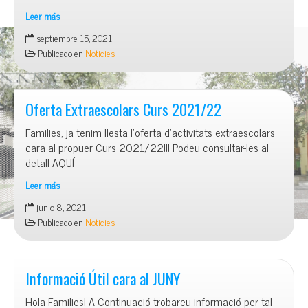
Leer más
Benvingut
septiembre 15, 2021
Curs
Publicado en
Noticies
2021/22
Oferta Extraescolars Curs 2021/22
Families, ja tenim llesta l’oferta d’activitats extraescolars
cara al propuer Curs 2021/22!!! Podeu consultar-les al
detall AQUÍ
Leer más
Oferta
junio 8, 2021
Extraescolars
Publicado en
Noticies
Curs
2021/22
Informació Útil cara al JUNY
Hola Families! A Continuació trobareu informació per tal