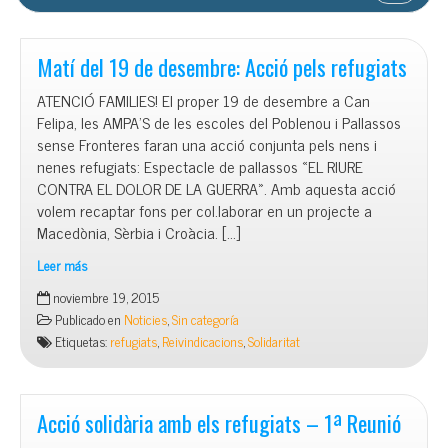
Matí del 19 de desembre: Acció pels refugiats
ATENCIÓ FAMILIES! El proper 19 de desembre a Can
Felipa, les AMPA’S de les escoles del Poblenou i Pallassos
sense Fronteres faran una acció conjunta pels nens i
nenes refugiats: Espectacle de pallassos «EL RIURE
CONTRA EL DOLOR DE LA GUERRA». Amb aquesta acció
volem recaptar fons per col.laborar en un projecte a
Macedònia, Sèrbia i Croàcia. […]
Leer más
Matí
noviembre 19, 2015
del
Publicado en
Noticies
,
Sin categoría
19
Etiquetas:
refugiats
,
Reivindicacions
,
Solidaritat
de
desembre:
Acció
pels
Acció solidària amb els refugiats – 1ª Reunió
refugiats