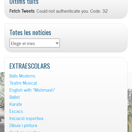
Últims tuits
Fetch Tweets
: Could not authenticate you. Code: 32
Totes les notícies
Totes
les
notícies
EXTRAESCOLARS
Balls Moderns
Teatre Musical
English with «Mishmash»
Ballet
Karate
Escacs
Iniciació esportiva
Dibuix i pintura