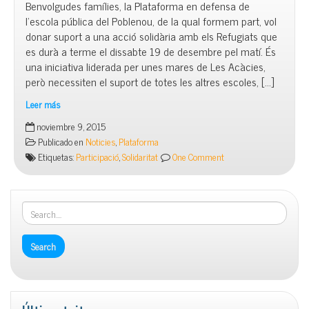
Benvolgudes famílies, la Plataforma en defensa de
l’escola pública del Poblenou, de la qual formem part, vol
donar suport a una acció solidària amb els Refugiats que
es durà a terme el dissabte 19 de desembre pel matí. És
una iniciativa liderada per unes mares de Les Acàcies,
però necessiten el suport de totes les altres escoles, […]
Leer más
Acció
noviembre 9, 2015
solidària
Publicado en
Noticies
,
Plataforma
amb
Etiquetas:
Participació
,
Solidaritat
One Comment
els
refugiats
–
1ª
Reunió