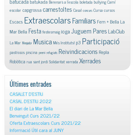
batucada
batukada
Berenars a l'escola
boletada
bullying
Camí
carnestoltes
capgrossa
escolar
Casal
Cursa
cursos
concurs
Extraescolars
Familiars
Escacs
Fem + Bella La
Juguem Pares
Festa
ioga
LabClub
Mar Bella
festesmaig
Participació
Musica
p3
La Mar
Més Instituts!
Menjador
Reivindicacions
Repla
pastissos
piscina
premi
refugiats
Xerrades
Robòtica
rua
sant jordi
Solidaritat
xerrada
Últimes entrades
CASALET D’ESTIU
CASAL D’ESTIU 2022
El diari de La Mar Bella
Benvingut Curs 2021/22
Oferta Extraescolars Curs 2021/22
Informació Útil cara al JUNY