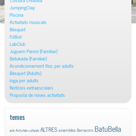
Costura creativa
JumpingClay
Piscina
Activitats musicals
Bàsquet
Fútbol
LabClub
Juguem Pares! (Familiar)
Batukada (Familiar)
Acondicionament físic per adults
Bàsquet (Adults)
Ioga per adults
Notícies extraescolars
Proposta de noves activitats
temes
BatuBella
ALTRES
assemblea
Barracons
acte
Activitats culturals