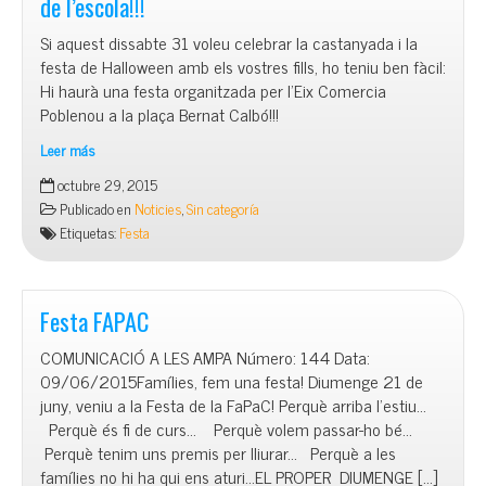
de l’escola!!!
Si aquest dissabte 31 voleu celebrar la castanyada i la
festa de Halloween amb els vostres fills, ho teniu ben fàcil:
Hi haurà una festa organitzada per l’Eix Comercia
Poblenou a la plaça Bernat Calbó!!!
Leer más
Dissabte
octubre 29, 2015
31
Publicado en
Noticies
,
Sin categoría
Castanyada-
Etiquetas:
Festa
Halloween
a
la
Plaça
Festa FAPAC
de
COMUNICACIÓ A LES AMPA Número: 144 Data:
l’escola!!!
09/06/2015Famílies, fem una festa! Diumenge 21 de
juny, veniu a la Festa de la FaPaC! Perquè arriba l’estiu…
Perquè és fi de curs… Perquè volem passar-ho bé…
Perquè tenim uns premis per lliurar… Perquè a les
famílies no hi ha qui ens aturi…EL PROPER DIUMENGE […]