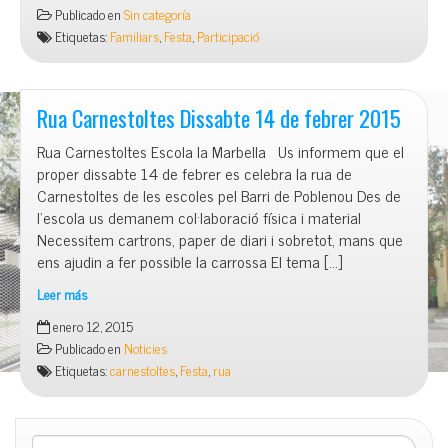
Sant
Publicado en
Sin categoría
Jordi
Etiquetas:
Familiars
,
Festa
,
Participació
diferent…
Pares
i
mares
Rua Carnestoltes Dissabte 14 de febrer 2015
de
Rua Carnestoltes Escola la Marbella Us informem que el
p3
proper dissabte 14 de febrer es celebra la rua de
Carnestoltes de les escoles pel Barri de Poblenou Des de
l’escola us demanem col·laboració física i material
Necessitem cartrons, paper de diari i sobretot, mans que
ens ajudin a fer possible la carrossa El tema […]
Leer más
Rua
enero 12, 2015
Carnestoltes
Publicado en
Noticies
Dissabte
Etiquetas:
carnestoltes
,
Festa
,
rua
14
de
febrer
2015