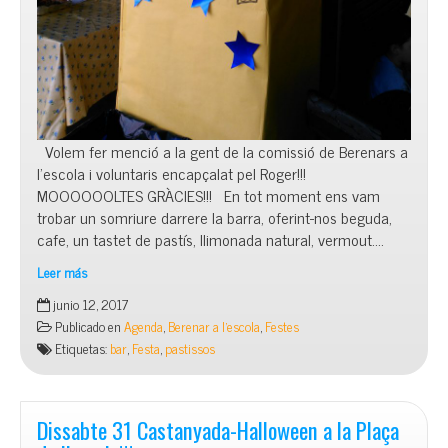
Volem fer menció a la gent de la comissió de Berenars a
l’escola i voluntaris encapçalat pel Roger!!!
MOOOOOOLTES GRÀCIES!!! En tot moment ens vam
trobar un somriure darrere la barra, oferint-nos beguda,
cafe, un tastet de pastís, llimonada natural, vermout….
Leer más
La
junio 12, 2017
Barra
Publicado en
Agenda
,
Berenar a l'escola
,
Festes
de
Etiquetas:
bar
,
Festa
,
pastissos
la
festa
Dissabte 31 Castanyada-Halloween a la Plaça