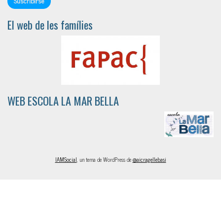
El web de les famílies
WEB ESCOLA LA MAR BELLA
IAMSocial
, un tema de WordPress de
@aicragellebasi