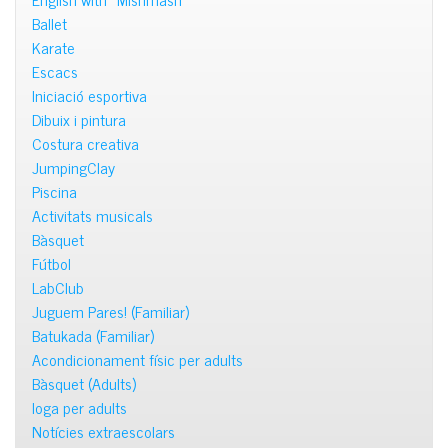
Ballet
Karate
Escacs
Iniciació esportiva
Dibuix i pintura
Costura creativa
JumpingClay
Piscina
Activitats musicals
Bàsquet
Fútbol
LabClub
Juguem Pares! (Familiar)
Batukada (Familiar)
Acondicionament físic per adults
Bàsquet (Adults)
Ioga per adults
Notícies extraescolars