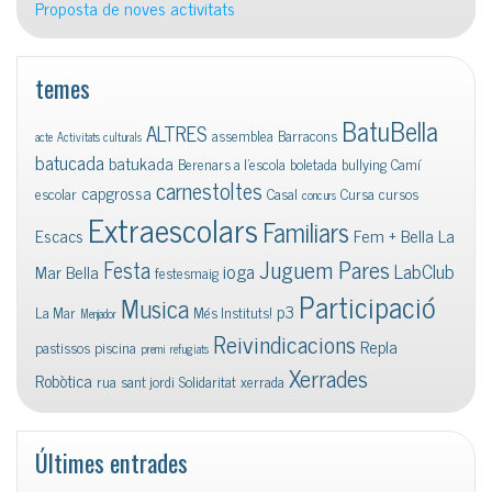
Proposta de noves activitats
temes
BatuBella
ALTRES
assemblea
Barracons
acte
Activitats culturals
batucada
batukada
Berenars a l'escola
boletada
bullying
Camí
carnestoltes
capgrossa
escolar
Casal
Cursa
cursos
concurs
Extraescolars
Familiars
Escacs
Fem + Bella La
Juguem Pares
Festa
ioga
LabClub
Mar Bella
festesmaig
Participació
Musica
p3
La Mar
Més Instituts!
Menjador
Reivindicacions
Repla
pastissos
piscina
premi
refugiats
Xerrades
Robòtica
rua
sant jordi
Solidaritat
xerrada
Últimes entrades