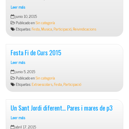
Leer más
Festa
junio 10, 2015
FAPAC
Publicado en
Sin categoría
Etiquetas:
Festa
,
Musica
,
Participació
,
Reivindicacions
Festa Fi de Curs 2015
Leer más
Festa
junio 5, 2015
Fi
Publicado en
Sin categoría
de
Etiquetas:
Extraescolars
,
Festa
,
Participació
Curs
2015
Un Sant Jordi diferent… Pares i mares de p3
Leer más
Un
abril 17, 2015