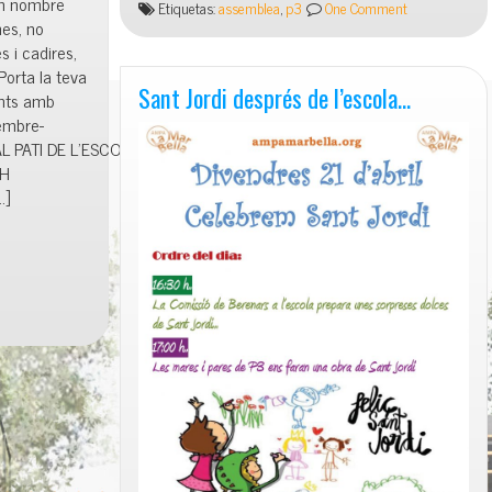
an nombre
Etiquetas:
assemblea
,
p3
One Comment
nes, no
s i cadires,
orta la teva
Sant Jordi després de l’escola…
unts amb
embre-
L PATI DE L’ESCOLA.
:30H
…]