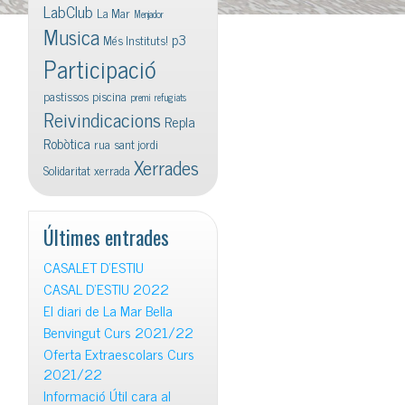
LabClub
La Mar
Menjador
Musica
p3
Més Instituts!
Participació
pastissos
piscina
premi
refugiats
Reivindicacions
Repla
Robòtica
rua
sant jordi
Xerrades
Solidaritat
xerrada
Últimes entrades
CASALET D’ESTIU
CASAL D’ESTIU 2022
El diari de La Mar Bella
Benvingut Curs 2021/22
Oferta Extraescolars Curs
2021/22
Informació Útil cara al