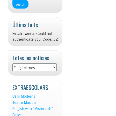
Últims tuits
Fetch Tweets
: Could not
authenticate you. Code: 32
Totes les notícies
Totes
les
notícies
EXTRAESCOLARS
Balls Moderns
Teatre Musical
English with «Mishmash»
Ballet