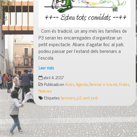
Com és tradició, un any més les famílies de
P3 seran les encarregades d’organitzar un
petit espectacle. Abans d’agafar lloc al pati,
podeu passar per l’estand dels berenars a
l’escola.
Leer más
Sant
abril 4, 2017
Jordi
Publicado en
Actes
,
Agenda
,
Berenar a l'escola
,
Festes
,
després
Noticies
de
Etiquetas:
berenars
,
p3
,
sant jordi
l’escola…