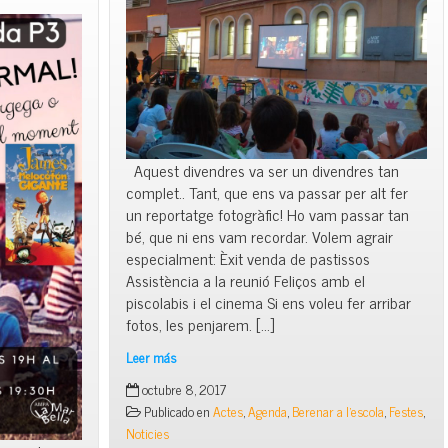
Aquest divendres va ser un divendres tan
complet.. Tant, que ens va passar per alt fer
un reportatge fotogràfic! Ho vam passar tan
bé, que ni ens vam recordar. Volem agrair
especialment: Èxit venda de pastissos
Assistència a la reunió Feliços amb el
piscolabis i el cinema Si ens voleu fer arribar
fotos, les penjarem. […]
Leer más
Divendres
octubre 8, 2017
passat!
Publicado en
Actes
,
Agenda
,
Berenar a l'escola
,
Festes
,
Noticies