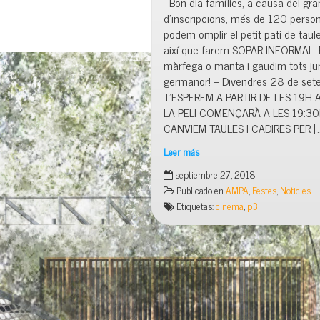
Bon dia famílies, a causa del gr
d’inscripcions, més de 120 perso
podem omplir el petit pati de taule
així que farem SOPAR INFORMAL. P
màrfega o manta i gaudim tots j
germanor! – Divendres 28 de set
T’ESPEREM A PARTIR DE LES 19H A
LA PELI COMENÇARÀ A LES 19
CANVIEM TAULES I CADIRES PER [
Leer más
Cinema
septiembre 27, 2018
a
Publicado en
AMPA
,
Festes
,
Noticies
la
Etiquetas:
cinema
,
p3
fresca
–
Divendres
28
de
setembre-