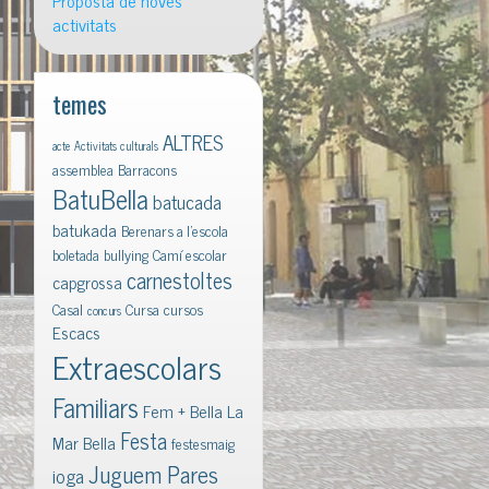
Proposta de noves
activitats
temes
ALTRES
acte
Activitats culturals
assemblea
Barracons
BatuBella
batucada
batukada
Berenars a l'escola
boletada
bullying
Camí escolar
carnestoltes
capgrossa
Casal
Cursa
cursos
concurs
Escacs
Extraescolars
Familiars
Fem + Bella La
Festa
Mar Bella
festesmaig
Juguem Pares
ioga