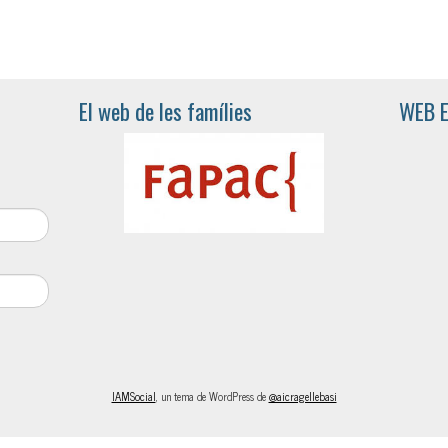
El web de les famílies
WEB 
IAMSocial
, un tema de WordPress de
@aicragellebasi