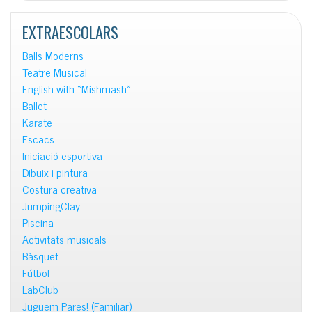
notícies
EXTRAESCOLARS
Balls Moderns
Teatre Musical
English with «Mishmash»
Ballet
Karate
Escacs
Iniciació esportiva
Dibuix i pintura
Costura creativa
JumpingClay
Piscina
Activitats musicals
Bàsquet
Fútbol
LabClub
Juguem Pares! (Familiar)