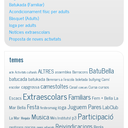
Batukada (Familiar)
Acondicionament físic per adults
Bàsquet (Adults)
Ioga per adults
Notícies extraescolars
Proposta de noves activitats
temes
BatuBella
ALTRES
assemblea
Barracons
acte
Activitats culturals
batucada
batukada
Berenars a l'escola
boletada
bullying
Camí
carnestoltes
capgrossa
escolar
Casal
Cursa
cursos
concurs
Extraescolars
Familiars
Escacs
Fem + Bella La
Juguem Pares
Festa
ioga
LabClub
Mar Bella
festesmaig
Participació
Musica
p3
La Mar
Més Instituts!
Menjador
Reivindicacions
Repla
pastissos
piscina
premi
refugiats