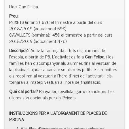
Lloc:
Can Felipa.
Preu:
PEIXETS (infantil): 67€ el trimestre a partir del curs
2018/2019 (actualment 69€)
CAVALLETS (primària): 45€ el trimestre a partir del curs
2018/2019 (actualment 47€)
Descripció:
Activitat adreçada a tots els alumnes de
l’escola, a partir de P3. L’activitat es fa a
Can Felipa
, i les
famílies han d’acompanyar als alumnes fins al vestuari de
la piscina, i ajudar a canviar-se als més petits. Els monitors
els recolliran al vestuari a l’hora d’inici de l’activitat, i els
tornaran al mateix vestuari a l’hora de finalització.
Qué cal portar?
Banyador, tovallola, gorro i xancletes. Les
ulleres són opcionals per als Peixets.
INSTRUCCIONS PER A L’ATORGAMENT DE PLACES DE
PISCINA
A la fitxa d’inscripcions a les extraescolars cal