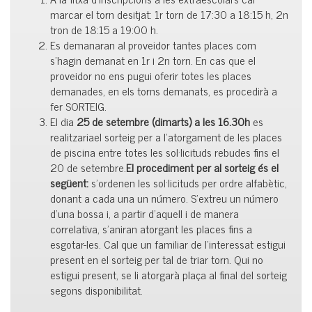
marcar el torn desitjat: 1r torn de 17:30 a 18:15 h, 2n
tron de 18:15 a 19:00 h.
Es demanaran al proveidor tantes places com
s’hagin demanat en 1r i 2n torn. En cas que el
proveidor no ens pugui oferir totes les places
demanades, en els torns demanats, es procedirà a
fer SORTEIG.
El dia
25 de setembre (dimarts) a les 16.30h
es
realitzariael sorteig per a l’atorgament de les places
de piscina entre totes les sol·licituds rebudes fins el
20 de setembre.
El procediment per al sorteig és el
següent:
s’ordenen les sol·licituds per ordre alfabètic,
donant a cada una un número. S’extreu un número
d’una bossa i, a partir d’aquell i de manera
correlativa, s’aniran atorgant les places fins a
esgotar-les. Cal que un familiar de l’interessat estigui
present en el sorteig per tal de triar torn. Qui no
estigui present, se li atorgarà plaça al final del sorteig
segons disponibilitat.