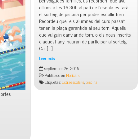
Benvolgudes families, us recordem que avui
dilluns a les 16:30h al pati de l’escola es farà
el sorteig de piscina per poder escollir torn.
Recordeu que els alumnes del curs passat
tenen la plaça garantida al seu torn. Aquells
que vulguin canviar de torn, o els nous inscrits
d’aquest any, hauran de participar al sorteig.
Cal […]
Leer más
Recordeu!
septiembre 26, 2016
Avui
Publicado en
Noticies
sorteig
Etiquetas:
Extraescolars
,
piscina
PISCINA!
portes