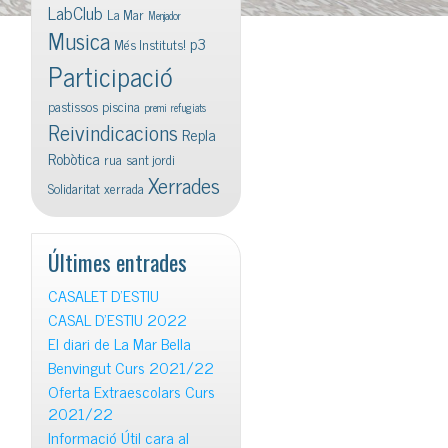
LabClub
La Mar
Menjador
Musica
p3
Més Instituts!
Participació
pastissos
piscina
premi
refugiats
Reivindicacions
Repla
Robòtica
rua
sant jordi
Xerrades
Solidaritat
xerrada
Últimes entrades
CASALET D’ESTIU
CASAL D’ESTIU 2022
El diari de La Mar Bella
Benvingut Curs 2021/22
Oferta Extraescolars Curs
2021/22
Informació Útil cara al