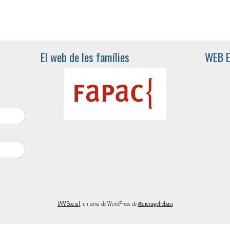
El web de les famílies
WEB 
IAMSocial
, un tema de WordPress de
@aicragellebasi