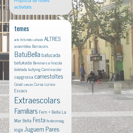
Proposta de noves
activitats
temes
ALTRES
acte
Activitats culturals
assemblea
Barracons
BatuBella
batucada
batukada
Berenars a l'escola
boletada
bullying
Camí escolar
carnestoltes
capgrossa
Casal
Cursa
cursos
concurs
Escacs
Extraescolars
Familiars
Fem + Bella La
Festa
Mar Bella
festesmaig
Juguem Pares
ioga