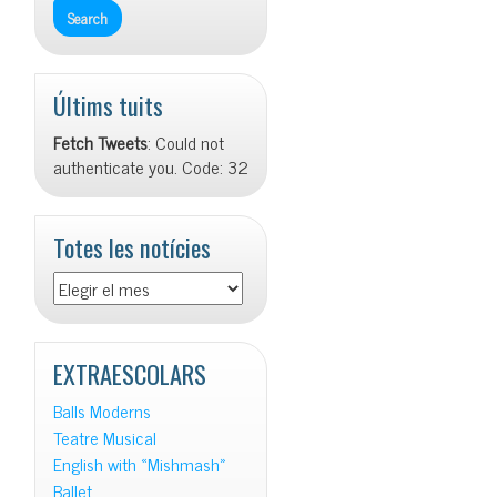
Últims tuits
Fetch Tweets
: Could not
authenticate you. Code: 32
Totes les notícies
Totes
les
notícies
EXTRAESCOLARS
Balls Moderns
Teatre Musical
English with «Mishmash»
Ballet