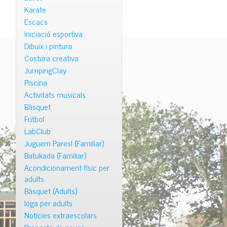
Karate
Escacs
Iniciació esportiva
Dibuix i pintura
Costura creativa
JumpingClay
Piscina
Activitats musicals
Bàsquet
Fútbol
LabClub
Juguem Pares! (Familiar)
Batukada (Familiar)
Acondicionament físic per
adults
Bàsquet (Adults)
Ioga per adults
Notícies extraescolars