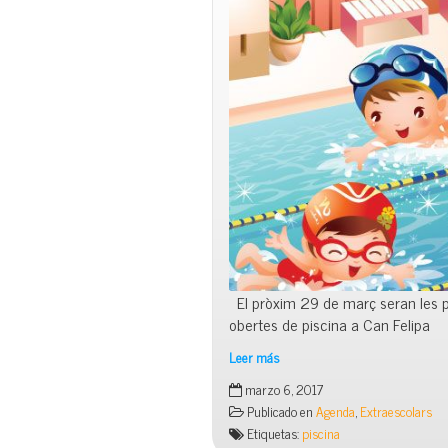
El pròxim 29 de març seran les 
obertes de piscina a Can Felipa
Leer más
Portes
marzo 6, 2017
obertes
Publicado en
Agenda
,
Extraescolars
piscina
Etiquetas:
piscina
Can