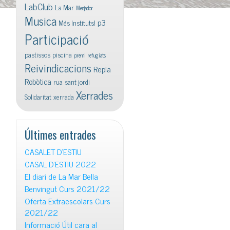
LabClub
La Mar
Menjador
Musica
p3
Més Instituts!
Participació
pastissos
piscina
premi
refugiats
Reivindicacions
Repla
Robòtica
rua
sant jordi
Xerrades
Solidaritat
xerrada
Últimes entrades
CASALET D’ESTIU
CASAL D’ESTIU 2022
El diari de La Mar Bella
Benvingut Curs 2021/22
Oferta Extraescolars Curs
2021/22
Informació Útil cara al