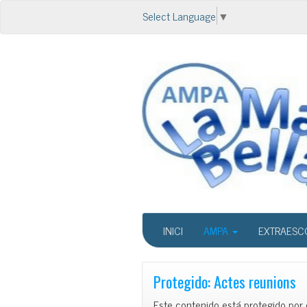
Select Language
▼
INICI
AMPA
EXTRAESC
Protegido: Actes reunions
Este contenido está protegido por 