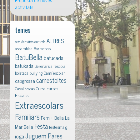
Proposta de noves
activitats
temes
ALTRES
acte
Activitats culturals
assemblea
Barracons
BatuBella
batucada
batukada
Berenars a l'escola
boletada
bullying
Camí escolar
carnestoltes
capgrossa
Casal
Cursa
cursos
concurs
Escacs
Extraescolars
Familiars
Fem + Bella La
Festa
Mar Bella
festesmaig
Juguem Pares
ioga