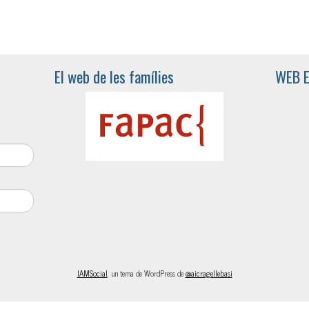
El web de les famílies
WEB 
IAMSocial
, un tema de WordPress de
@aicragellebasi