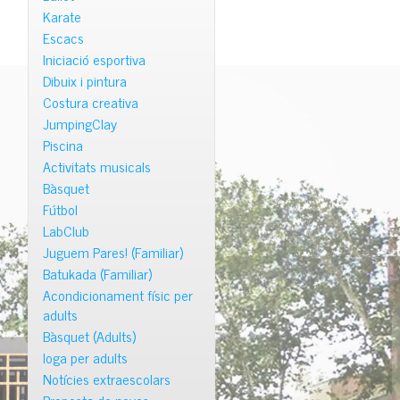
Karate
Escacs
Iniciació esportiva
Dibuix i pintura
Costura creativa
JumpingClay
Piscina
Activitats musicals
Bàsquet
Fútbol
LabClub
Juguem Pares! (Familiar)
Batukada (Familiar)
Acondicionament físic per
adults
Bàsquet (Adults)
Ioga per adults
Notícies extraescolars