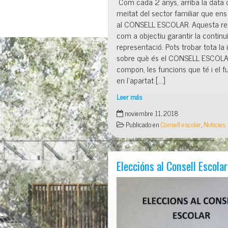
Com cada 2 anys, arriba la data 
meitat del sector familiar que en
al CONSELL ESCOLAR. Aquesta re
com a objectiu garantir la continuï
representació. Pots trobar tota la
sobre què és el CONSELL ESCOLAR
compon, les funcions que té i el 
en l’apartat […]
Leer más
Vols
noviembre 11, 2018
formar
Publicado en
Consell escolar
,
Noticies
part
del
CONSELL
ESCOLAR?
Eleccións al Consell Escolar