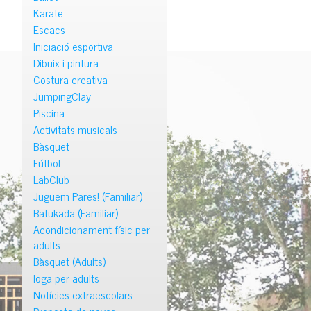
Karate
Escacs
Iniciació esportiva
Dibuix i pintura
Costura creativa
JumpingClay
Piscina
Activitats musicals
Bàsquet
Fútbol
LabClub
Juguem Pares! (Familiar)
Batukada (Familiar)
Acondicionament físic per
adults
Bàsquet (Adults)
Ioga per adults
Notícies extraescolars