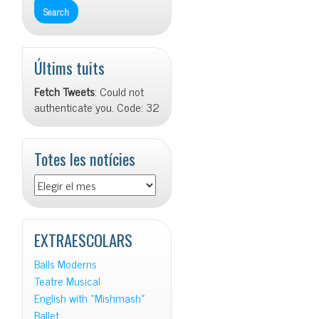
Últims tuits
Fetch Tweets
: Could not
authenticate you. Code: 32
Totes les notícies
Totes
les
notícies
EXTRAESCOLARS
Balls Moderns
Teatre Musical
English with «Mishmash»
Ballet