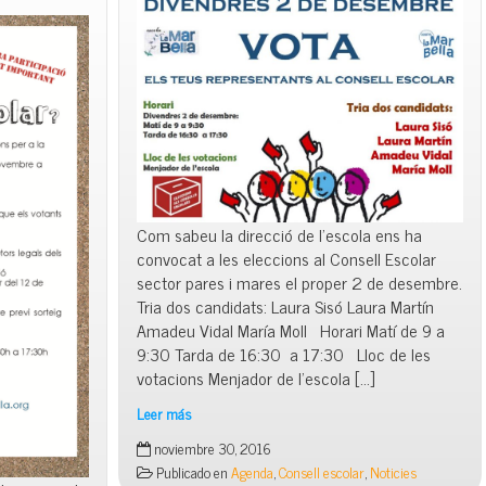
Com sabeu la direcció de l’escola ens ha
convocat a les eleccions al Consell Escolar
sector pares i mares el proper 2 de desembre.
Tria dos candidats: Laura Sisó Laura Martín
Amadeu Vidal María Moll Horari Matí de 9 a
9:30 Tarda de 16:30 a 17:30 Lloc de les
votacions Menjador de l’escola […]
Leer más
VOTA
noviembre 30, 2016
el
Publicado en
Agenda
,
Consell escolar
,
Noticies
2