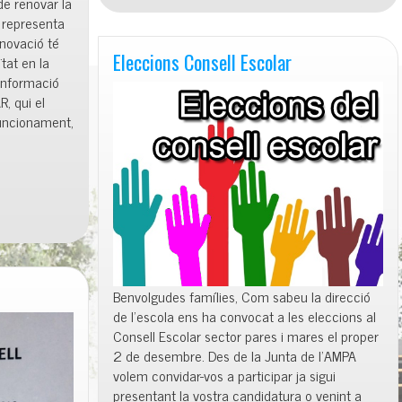
de renovar la
de
s representa
desembre
novació té
Eleccions Consell Escolar
tat en la
 informació
, qui el
funcionament,
Benvolgudes famílies, Com sabeu la direcció
de l’escola ens ha convocat a les eleccions al
Consell Escolar sector pares i mares el proper
2 de desembre. Des de la Junta de l’AMPA
volem convidar-vos a participar ja sigui
presentant la vostra candidatura o venint a