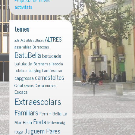
Proposta de noves
activitats
temes
ALTRES
acte
Activitats culturals
assemblea
Barracons
BatuBella
batucada
batukada
Berenars a l'escola
boletada
bullying
Camí escolar
carnestoltes
capgrossa
Casal
Cursa
cursos
concurs
Escacs
Extraescolars
Familiars
Fem + Bella La
Festa
Mar Bella
festesmaig
Juguem Pares
ioga