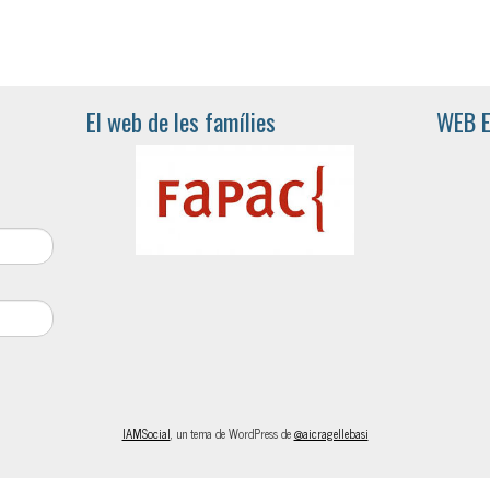
El web de les famílies
WEB 
IAMSocial
, un tema de WordPress de
@aicragellebasi