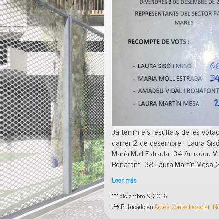
Ja tenim els resultats de les votac
darrer 2 de desembre Laura Sisó
María Moll Estrada 34 Amadeu Vid
Bonafont 38 Laura Martín Mesa
Leer más
Eleccións
diciembre 9, 2016
al
Publicado en
Actes
,
Consell escolar
,
No
Consell