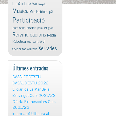
LabClub
La Mar
Menjador
Musica
p3
Més Instituts!
Participació
pastissos
piscina
premi
refugiats
Reivindicacions
Repla
Robòtica
rua
sant jordi
Xerrades
Solidaritat
xerrada
Últimes entrades
CASALET D’ESTIU
CASAL D’ESTIU 2022
El diari de La Mar Bella
Benvingut Curs 2021/22
Oferta Extraescolars Curs
2021/22
Informació Útil cara al