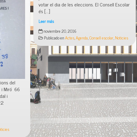
votar el dia de les eleccions. El Consell Escolar
és […]
Leer más
Eleccions
noviembre 20, 2016
Consell
Publicado en
Actes
,
Agenda
,
Consell escolar
,
Noticies
Escolar
ions del
 i Miró 66
al i
 22
ticies