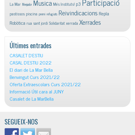
Participació
Musica
p3
La Mar
Més Instituts!
Menjador
Reivindicacions
Repla
pastissos
piscina
premi
refugiats
Xerrades
Robòtica
rua
sant jordi
Solidaritat
xerrada
Últimes entrades
CASALET D’ESTIU
CASAL D’ESTIU 2022
El diari de La Mar Bella
Benvingut Curs 2021/22
Oferta Extraescolars Curs 2021/22
Informació Útil cara al JUNY
Casalet de La MarBella
SEGUEIX-NOS