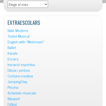
Totes
les
notícies
EXTRAESCOLARS
Balls Moderns
Teatre Musical
English with «Mishmash»
Ballet
Karate
Escacs
Iniciació esportiva
Dibuix i pintura
Costura creativa
JumpingClay
Piscina
Activitats musicals
Bàsquet
Fútbol