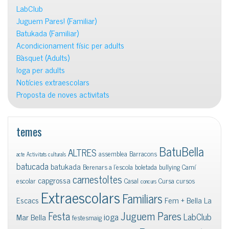
LabClub
Juguem Pares! (Familiar)
Batukada (Familiar)
Acondicionament físic per adults
Bàsquet (Adults)
Ioga per adults
Notícies extraescolars
Proposta de noves activitats
temes
BatuBella
ALTRES
assemblea
Barracons
acte
Activitats culturals
batucada
batukada
Berenars a l'escola
boletada
bullying
Camí
carnestoltes
capgrossa
escolar
Casal
Cursa
cursos
concurs
Extraescolars
Familiars
Escacs
Fem + Bella La
Juguem Pares
Festa
ioga
LabClub
Mar Bella
festesmaig