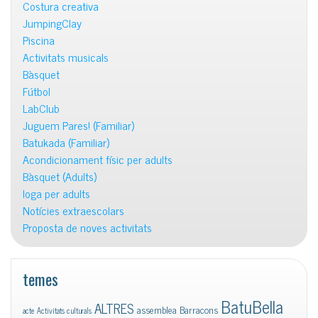
Costura creativa
JumpingClay
Piscina
Activitats musicals
Bàsquet
Fútbol
LabClub
Juguem Pares! (Familiar)
Batukada (Familiar)
Acondicionament físic per adults
Bàsquet (Adults)
Ioga per adults
Notícies extraescolars
Proposta de noves activitats
temes
BatuBella
ALTRES
assemblea
Barracons
acte
Activitats culturals