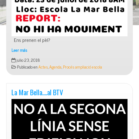
Ens prenen el pèl?
Leer más
23
julio 23, 2018
de
Publicado en
Actes
,
Agenda
,
Procés ampliació escola
juliol:
tot
continua
igual
La Mar Bella….al BTV