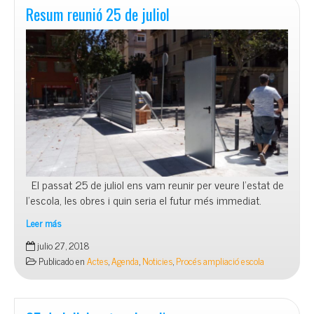
Resum reunió 25 de juliol
El passat 25 de juliol ens vam reunir per veure l’estat de
l’escola, les obres i quin seria el futur més immediat.
Leer más
Resum
julio 27, 2018
reunió
Publicado en
Actes
,
Agenda
,
Noticies
,
Procés ampliació escola
25
de
juliol