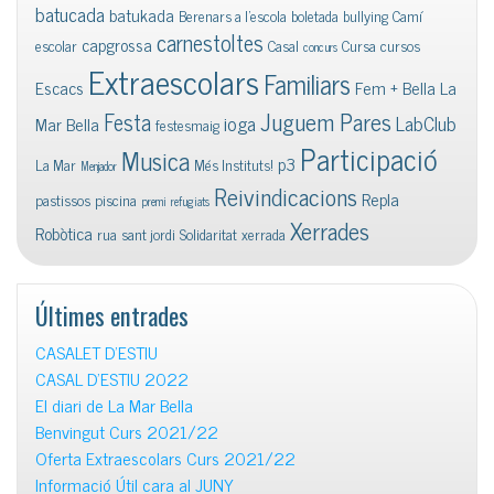
batucada
batukada
Berenars a l'escola
boletada
bullying
Camí
carnestoltes
capgrossa
escolar
Casal
Cursa
cursos
concurs
Extraescolars
Familiars
Escacs
Fem + Bella La
Juguem Pares
Festa
ioga
LabClub
Mar Bella
festesmaig
Participació
Musica
p3
La Mar
Més Instituts!
Menjador
Reivindicacions
Repla
pastissos
piscina
premi
refugiats
Xerrades
Robòtica
rua
sant jordi
Solidaritat
xerrada
Últimes entrades
CASALET D’ESTIU
CASAL D’ESTIU 2022
El diari de La Mar Bella
Benvingut Curs 2021/22
Oferta Extraescolars Curs 2021/22
Informació Útil cara al JUNY