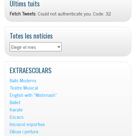
Últims tuits
Fetch Tweets
: Could not authenticate you. Code: 32
Totes les notícies
Totes
les
notícies
EXTRAESCOLARS
Balls Moderns
Teatre Musical
English with «Mishmash»
Ballet
Karate
Escacs
Iniciació esportiva
Dibuix i pintura