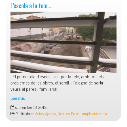
L’escola a la tele…
El primer dia d’escola, vist per la tele, amb tots els
problemes de les obres, el soroll…i l’alegria de sortir i
veure al pares i familiars!!
Leer más
L’escola
septiembre 13, 2018
a
Publicado en
Actes
,
Agenda
,
Noticies
,
Procés ampliació escola
la
tele…