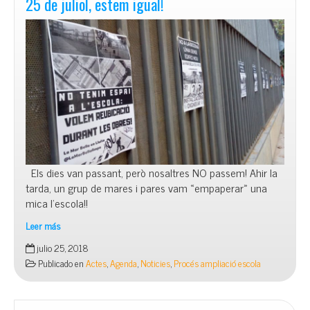
25 de juliol, estem igual!
Els dies van passant, però nosaltres NO passem! Ahir la
tarda, un grup de mares i pares vam «empaperar» una
mica l’escola!!
Leer más
25
julio 25, 2018
de
Publicado en
Actes
,
Agenda
,
Noticies
,
Procés ampliació escola
juliol,
estem
igual!