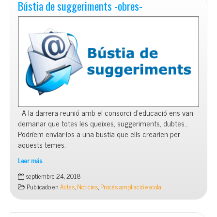
La
Bústia de suggeriments -obres-
Mar
Bella
22
de
setembre
A la darrera reunió amb el consorci d’educació ens van
demanar que totes les queixes, suggeriments, dubtes…
Podríem enviar-los a una bustia que ells crearien per
aquests temes.
Leer más
Bústia
septiembre 24, 2018
de
Publicado en
Actes
,
Noticies
,
Procés ampliació escola
suggeriments
-
obres-