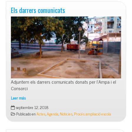
Els darrers comunicats
Adjuntem els darrers comunicats donats per l’Ampa i el
Consorci
Leer más
Els
septiembre 12, 2018
darrers
Publicado en
Actes
,
Agenda
,
Noticies
,
Procés ampliació escola
comunicats