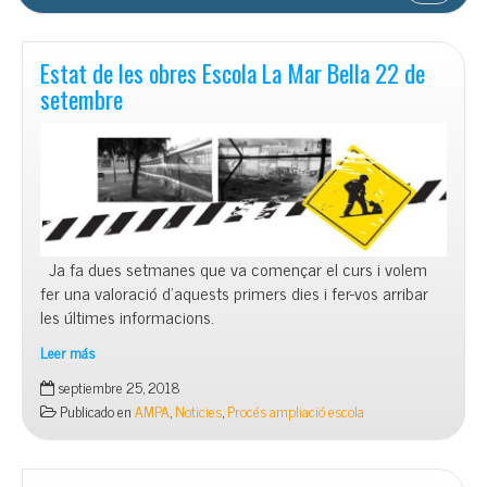
Estat de les obres Escola La Mar Bella 22 de
setembre
Ja fa dues setmanes que va començar el curs i volem
fer una valoració d’aquests primers dies i fer-vos arribar
les últimes informacions.
Leer más
Estat
septiembre 25, 2018
de
Publicado en
AMPA
,
Noticies
,
Procés ampliació escola
les
obres
Escola