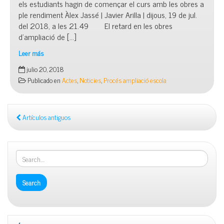
els estudiants hagin de començar el curs amb les obres a
ple rendiment Àlex Jassé | Javier Arilla | dijous, 19 de jul.
del 2018, a les 21.49 El retard en les obres
d’ampliació de […]
Leer más
La
julio 20, 2018
Mar
Publicado en
Actes
,
Noticies
,
Procés ampliació escola
Bella….al
BTV
Artículos antiguos