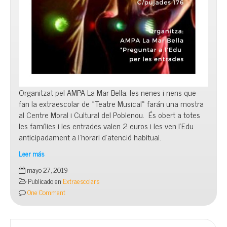
Organitzat pel AMPA La Mar Bella: les nenes i nens que
fan la extraescolar de «Teatre Musical» farán una mostra
al Centre Moral i Cultural del Poblenou. És obert a totes
les famílies i les entrades valen 2 euros i les ven l’Edu
anticipadament a l’horari d’atenció habitual.
Leer más
Mostra
mayo 27, 2019
de
Publicado en
Extraescolars
Teatre
One Comment
Musical,
dissabte
1