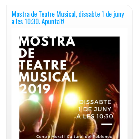
a
les
Mostra de Teatre Musical, dissabte 1 de juny
extraescolars
a les 10:30. Apunta’t!
del
curs
2019-
2020