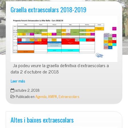
tots
els
Graella extraescolars 2018-2019
dillus
i
dimecres
a
les
17:30.
Activitat
gratuïta.
Ja podeu veure la graella definitiva d’extraescolars a
data 2 d’octubre de 2018
Leer más
Graella
octubre 2, 2018
extraescolars
Publicado en
Agenda
,
AMPA
,
Extraescolars
2018-
2019
Altes i baixes extraescolars