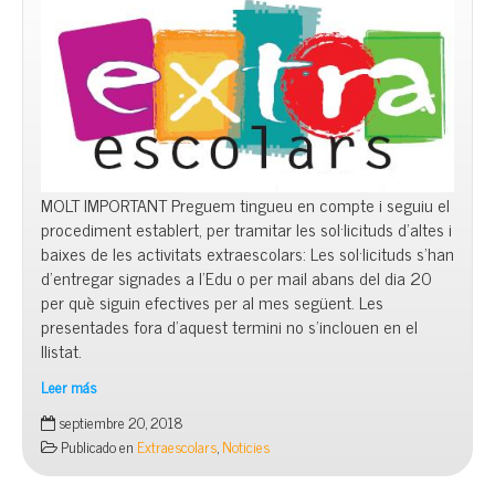
MOLT IMPORTANT Preguem tingueu en compte i seguiu el
procediment establert, per tramitar les sol·licituds d’altes i
baixes de les activitats extraescolars: Les sol·licituds s’han
d’entregar signades a l’Edu o per mail abans del dia 20
per què siguin efectives per al mes següent. Les
presentades fora d’aquest termini no s’inclouen en el
llistat.
Leer más
Altes
septiembre 20, 2018
i
Publicado en
Extraescolars
,
Noticies
baixes
extraescolars