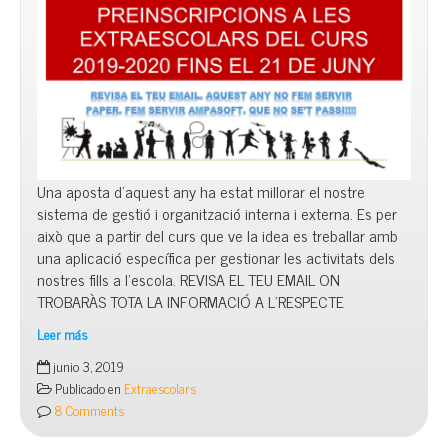
Una aposta d’aquest any ha estat millorar el nostre
sistema de gestió i organització interna i externa. Es per
això que a partir del curs que ve la idea es treballar amb
una aplicació específica per gestionar les activitats dels
nostres fills a l’escola. REVISA EL TEU EMAIL ON
TROBARÀS TOTA LA INFORMACIÓ A L’RESPECTE
Leer más
Obert
junio 3, 2019
el
Publicado en
Extraescolars
període
8 Comments
de
preinscripcions