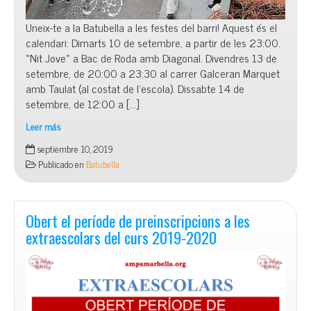
Uneix-te a la Batubella a les festes del barri! Aquest és el
calendari: Dimarts 10 de setembre, a partir de les 23:00.
«Nit Jove» a Bac de Roda amb Diagonal. Divendres 13 de
setembre, de 20:00 a 23:30 al carrer Galceran Marquet
amb Taulat (al costat de l’escola). Dissabte 14 de
setembre, de 12:00 a […]
Leer más
La
septiembre 10, 2019
Batubella
Publicado en
Batubella
a
les
festes
del
Obert el període de preinscripcions a les
Poblenou
extraescolars del curs 2019-2020