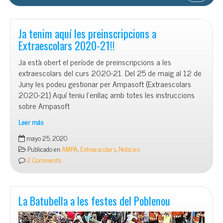
Ja tenim aquí les preinscripcions a
Extraescolars 2020-21!!
Ja està obert el període de preinscripcions a les
extraescolars del curs 2020-21. Del 25 de maig al 12 de
Juny les podeu gestionar per Ampasoft (Extraescolars
2020-21) Aquí teniu l’enllaç amb totes les instruccions
sobre Ampasoft
Leer más
Ja
mayo 25, 2020
tenim
Publicado en
AMPA
,
Extraescolars
,
Noticies
aquí
2 Comments
les
preinscripcions
a
Extraescolars
La Batubella a les festes del Poblenou
2020-
21!!