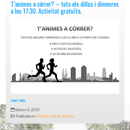
de
T’animes a córrer? – tots els dillus i dimecres
juny
a les 17:30. Activitat gratuïta.
a
les
10:30.
Apunta’t!
Leer más
T’animes
febrero 6, 2019
a
Publicado en
Activitats Adults
,
Noticies
córrer?
–