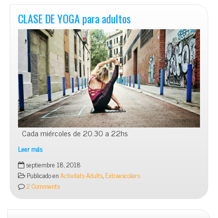
CLASE DE YOGA para adultos
Cada miércoles de 20.30 a 22hs
Leer más
CLASE
septiembre 18, 2018
DE
Publicado en
Activitats Adults
,
Extraescolars
YOGA
2 Comments
para
adultos