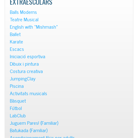
EXTRAESCOLARS
Balls Moderns
Teatre Musical
English with «Mishmash»
Ballet
Karate
Escacs
Iniciació esportiva
Dibuix i pintura
Costura creativa
JumpingClay
Piscina
Activitats musicals
Bàsquet
Fútbol
LabClub
Juguem Pares! (Familiar)
Batukada (Familiar)
Acondicionament físic per adults