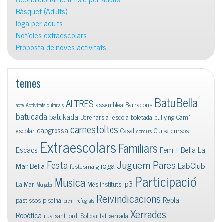
Bàsquet (Adults)
Ioga per adults
Notícies extraescolars
Proposta de noves activitats
temes
BatuBella
ALTRES
assemblea
Barracons
acte
Activitats culturals
batucada
batukada
Berenars a l'escola
boletada
bullying
Camí
carnestoltes
capgrossa
escolar
Casal
Cursa
cursos
concurs
Extraescolars
Familiars
Escacs
Fem + Bella La
Juguem Pares
Festa
ioga
LabClub
Mar Bella
festesmaig
Participació
Musica
p3
La Mar
Més Instituts!
Menjador
Reivindicacions
Repla
pastissos
piscina
premi
refugiats
Xerrades
Robòtica
rua
sant jordi
Solidaritat
xerrada