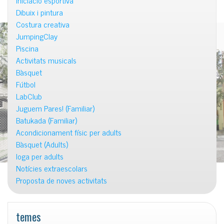
Iniciació esportiva
Dibuix i pintura
Costura creativa
JumpingClay
Piscina
Activitats musicals
Bàsquet
Fútbol
LabClub
Juguem Pares! (Familiar)
Batukada (Familiar)
Acondicionament físic per adults
Bàsquet (Adults)
Ioga per adults
Notícies extraescolars
Proposta de noves activitats
temes