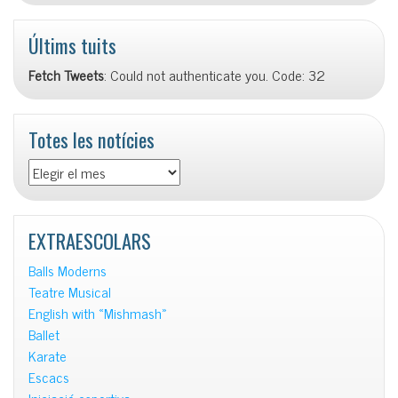
Últims tuits
Fetch Tweets
: Could not authenticate you. Code: 32
Totes les notícies
Totes
les
notícies
EXTRAESCOLARS
Balls Moderns
Teatre Musical
English with «Mishmash»
Ballet
Karate
Escacs