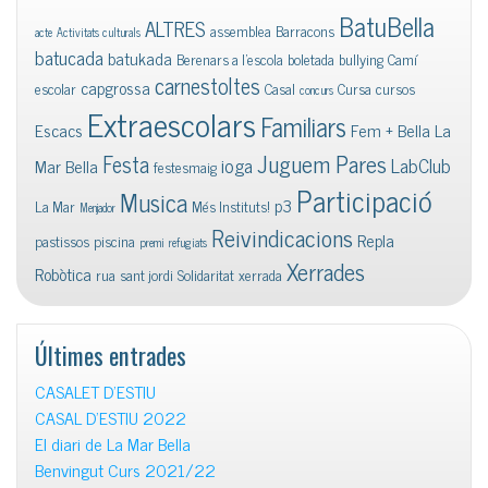
BatuBella
ALTRES
assemblea
Barracons
acte
Activitats culturals
batucada
batukada
Berenars a l'escola
boletada
bullying
Camí
carnestoltes
capgrossa
escolar
Casal
Cursa
cursos
concurs
Extraescolars
Familiars
Escacs
Fem + Bella La
Juguem Pares
Festa
ioga
LabClub
Mar Bella
festesmaig
Participació
Musica
p3
La Mar
Més Instituts!
Menjador
Reivindicacions
Repla
pastissos
piscina
premi
refugiats
Xerrades
Robòtica
rua
sant jordi
Solidaritat
xerrada
Últimes entrades
CASALET D’ESTIU
CASAL D’ESTIU 2022
El diari de La Mar Bella
Benvingut Curs 2021/22