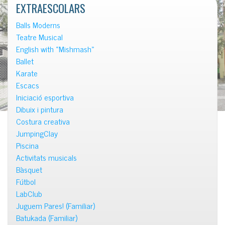
EXTRAESCOLARS
Balls Moderns
Teatre Musical
English with «Mishmash»
Ballet
Karate
Escacs
Iniciació esportiva
Dibuix i pintura
Costura creativa
JumpingClay
Piscina
Activitats musicals
Bàsquet
Fútbol
LabClub
Juguem Pares! (Familiar)
Batukada (Familiar)