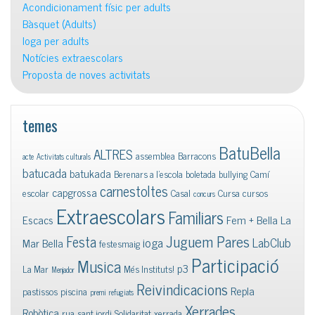
Acondicionament físic per adults
Bàsquet (Adults)
Ioga per adults
Notícies extraescolars
Proposta de noves activitats
temes
BatuBella
ALTRES
assemblea
Barracons
acte
Activitats culturals
batucada
batukada
Berenars a l'escola
boletada
bullying
Camí
carnestoltes
capgrossa
escolar
Casal
Cursa
cursos
concurs
Extraescolars
Familiars
Escacs
Fem + Bella La
Juguem Pares
Festa
ioga
LabClub
Mar Bella
festesmaig
Participació
Musica
p3
La Mar
Més Instituts!
Menjador
Reivindicacions
Repla
pastissos
piscina
premi
refugiats
Xerrades
Robòtica
rua
sant jordi
Solidaritat
xerrada