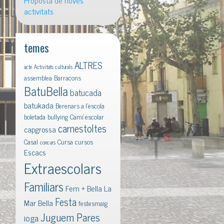
Proposta de noves
activitats
temes
ALTRES
acte
Activitats culturals
assemblea
Barracons
BatuBella
batucada
batukada
Berenars a l'escola
boletada
bullying
Camí escolar
carnestoltes
capgrossa
Casal
Cursa
cursos
concurs
Escacs
Extraescolars
Familiars
Fem + Bella La
Festa
Mar Bella
festesmaig
Juguem Pares
ioga