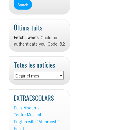
Últims tuits
Fetch Tweets
: Could not
authenticate you. Code: 32
Totes les notícies
Totes
les
notícies
EXTRAESCOLARS
Balls Moderns
Teatre Musical
English with «Mishmash»
Ballet