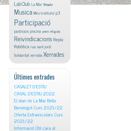
LabClub
La Mar
Menjador
Musica
p3
Més Instituts!
Participació
pastissos
piscina
premi
refugiats
Reivindicacions
Repla
Robòtica
rua
sant jordi
Xerrades
Solidaritat
xerrada
Últimes entrades
CASALET D’ESTIU
CASAL D’ESTIU 2022
El diari de La Mar Bella
Benvingut Curs 2021/22
Oferta Extraescolars Curs
2021/22
Informació Útil cara al