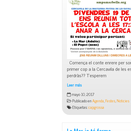
Comença el conte enrere per sort
primer cop a la Cercavila de les e
perdràs?? T’esperem
Leer más
Cercavila
mayo 10, 2017
de
Publicado en
Agenda
,
Festes
,
Noticies
les
Etiquetas:
capgrossa
Escoles
19
de
Maig
La Mar ja té forma…