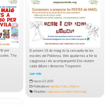
ir per
El pròxim 19 de maig és la cercavila de les
scoles. T’ho
escoles del Poblenou. Vols ajudar-nos a fer la
capgrossa i els acompanyants! Ens reunim
cada dilluns i dimecres T’esperem
Leer más
Bella
marzo 23, 2017
i
Publicado en
Agenda
,
Festes
,
Noticies
els
Etiquetas:
capgrossa
,
cercavila
,
festesmaig
seus
popets