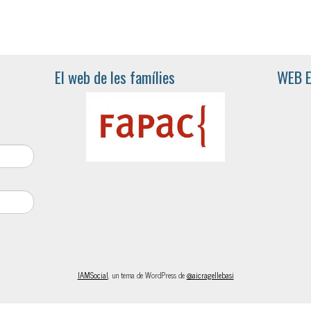
El web de les famílies
WEB 
IAMSocial
, un tema de WordPress de
@aicragellebasi