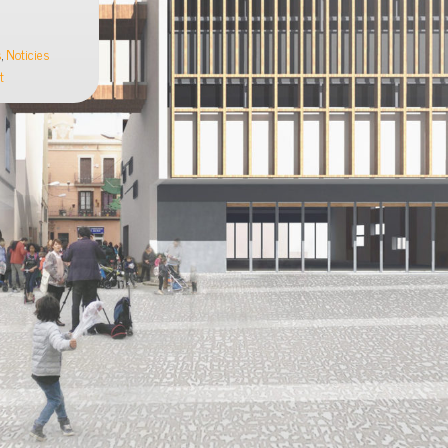
s
,
Noticies
t