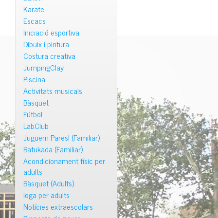
Karate
Escacs
Iniciació esportiva
Dibuix i pintura
Costura creativa
JumpingClay
Piscina
Activitats musicals
Bàsquet
Fútbol
LabClub
Juguem Pares! (Familiar)
Batukada (Familiar)
Acondicionament físic per
adults
Bàsquet (Adults)
Ioga per adults
Notícies extraescolars