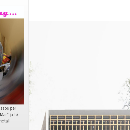
assos per
 Mar» ja té
eta!!!