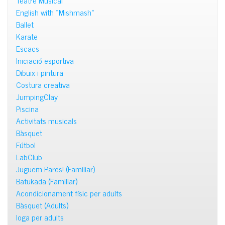
English with «Mishmash»
Ballet
Karate
Escacs
Iniciació esportiva
Dibuix i pintura
Costura creativa
JumpingClay
Piscina
Activitats musicals
Bàsquet
Fútbol
LabClub
Juguem Pares! (Familiar)
Batukada (Familiar)
Acondicionament físic per adults
Bàsquet (Adults)
Ioga per adults