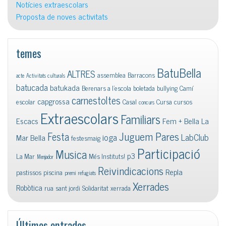
Notícies extraescolars
Proposta de noves activitats
temes
BatuBella
ALTRES
assemblea
Barracons
acte
Activitats culturals
batucada
batukada
Berenars a l'escola
boletada
bullying
Camí
carnestoltes
capgrossa
escolar
Casal
Cursa
cursos
concurs
Extraescolars
Familiars
Escacs
Fem + Bella La
Juguem Pares
Festa
ioga
LabClub
Mar Bella
festesmaig
Participació
Musica
p3
La Mar
Més Instituts!
Menjador
Reivindicacions
Repla
pastissos
piscina
premi
refugiats
Xerrades
Robòtica
rua
sant jordi
Solidaritat
xerrada
Últimes entrades