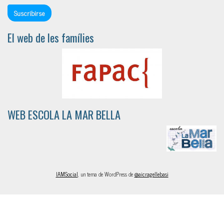
El web de les famílies
WEB ESCOLA LA MAR BELLA
IAMSocial
, un tema de WordPress de
@aicragellebasi