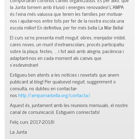
la Junta tornem amb il·lusió i energies renovades! L’AMPA
és l’eina més valuosa que tenim les famílies per motivar-
nos i ajudar-nos entre tots per fer de la nostra escola una
escola millor! En definitiva, per fer més bella La Mar Bella!
El curs se’ns presenta molt mogut: obres, menjador mòbil,
cares noves, un munt d’extraescolars, procés participatiu
sobre la plaça, festes, … i tot això amb alegria, paciència i
adaptant-nos en cada moment als canvis que
s’esdevindran!
Estigueu ben atents a les notícies i novetats que anem
publicant al blog! Per qualsevol neguit, suggeriment o
consulta, no dubteu en contactar-
nos
http://ampamarbella.org/contacta/
.
Aquest és, juntament amb les reunions mensuals, el nostre
canal de comunicació. Estiguem connectats!
Feliç curs 2017-2018!
La Junta