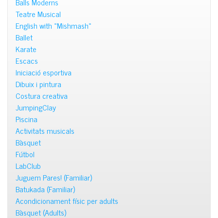
Balls Moderns
Teatre Musical
English with «Mishmash»
Ballet
Karate
Escacs
Iniciació esportiva
Dibuix i pintura
Costura creativa
JumpingClay
Piscina
Activitats musicals
Bàsquet
Fútbol
LabClub
Juguem Pares! (Familiar)
Batukada (Familiar)
Acondicionament físic per adults
Bàsquet (Adults)