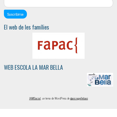
El web de les famílies
WEB ESCOLA LA MAR BELLA
IAMSocial
, un tema de WordPress de
@aicragellebasi