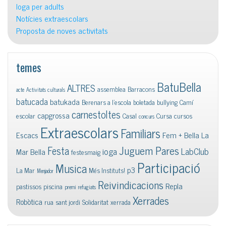
Ioga per adults
Notícies extraescolars
Proposta de noves activitats
temes
BatuBella
ALTRES
assemblea
Barracons
acte
Activitats culturals
batucada
batukada
Berenars a l'escola
boletada
bullying
Camí
carnestoltes
capgrossa
escolar
Casal
Cursa
cursos
concurs
Extraescolars
Familiars
Escacs
Fem + Bella La
Juguem Pares
Festa
ioga
LabClub
Mar Bella
festesmaig
Participació
Musica
p3
La Mar
Més Instituts!
Menjador
Reivindicacions
Repla
pastissos
piscina
premi
refugiats
Xerrades
Robòtica
rua
sant jordi
Solidaritat
xerrada