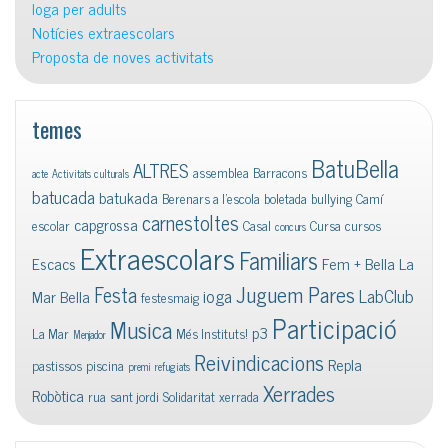
Ioga per adults
Notícies extraescolars
Proposta de noves activitats
temes
BatuBella
ALTRES
assemblea
Barracons
acte
Activitats culturals
batucada
batukada
Berenars a l'escola
boletada
bullying
Camí
carnestoltes
capgrossa
escolar
Casal
Cursa
cursos
concurs
Extraescolars
Familiars
Escacs
Fem + Bella La
Juguem Pares
Festa
ioga
LabClub
Mar Bella
festesmaig
Participació
Musica
p3
La Mar
Més Instituts!
Menjador
Reivindicacions
Repla
pastissos
piscina
premi
refugiats
Xerrades
Robòtica
rua
sant jordi
Solidaritat
xerrada