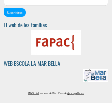
El web de les famílies
WEB ESCOLA LA MAR BELLA
IAMSocial
, un tema de WordPress de
@aicragellebasi