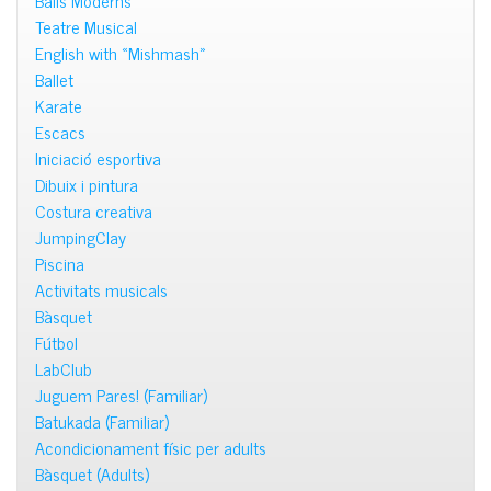
Teatre Musical
English with «Mishmash»
Ballet
Karate
Escacs
Iniciació esportiva
Dibuix i pintura
Costura creativa
JumpingClay
Piscina
Activitats musicals
Bàsquet
Fútbol
LabClub
Juguem Pares! (Familiar)
Batukada (Familiar)
Acondicionament físic per adults
Bàsquet (Adults)