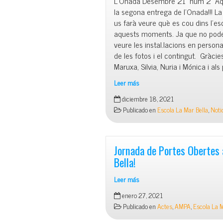
L’Onada Desembre 21 núm 2 Aqu
la segona entrega de l’Onada!!! La
us farà veure què es cou dins l’es
aquests moments. Ja que no pode
veure les instal.lacions en person
de les fotos i el contingut. Gràcie
Maruxa, Silvia, Nuria i Mónica i als 
Leer más
El
diciembre 18, 2021
diari
Publicado en
Escola La Mar Bella
,
Noti
de
La
Mar
Bella
Jornada de Portes Obertes 
Bella!
Leer más
Jornada
enero 27, 2021
de
Publicado en
Actes
,
AMPA
,
Escola La M
Portes
Obertes