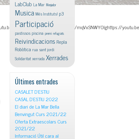
LabClub
La Mar
Menjador
Musica
p3
Més Instituts!
Participació
/youtu.be/Mh5ptc7u1KYhttps://youtu.be/mqVxSNWY0Ighttps://youtu
pastissos
piscina
premi
refugiats
Reivindicacions
Repla
Robòtica
rua
sant jordi
Xerrades
Solidaritat
xerrada
Últimes entrades
CASALET D’ESTIU
CASAL D’ESTIU 2022
El diari de La Mar Bella
Benvingut Curs 2021/22
Oferta Extraescolars Curs
2021/22
Informació Útil cara al