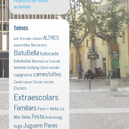
Proposta de noves
activitats
temes
ALTRES
acte
Activitats culturals
assemblea
Barracons
BatuBella
batucada
batukada
Berenars a l'escola
boletada
bullying
Camí escolar
carnestoltes
capgrossa
Casal
Cursa
cursos
concurs
Escacs
Extraescolars
Familiars
Fem + Bella La
Festa
Mar Bella
festesmaig
Juguem Pares
ioga