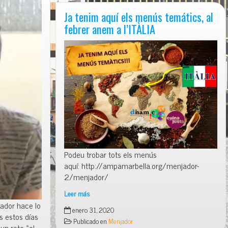
Ja tenim aquí els menús temátics, al
febrer anem a l’ITÀLIA
Podeu trobar tots els menús
aquí: http://ampamarbella.org/menjador-
2/menjador/
Leer más
Ja
ador hace lo
enero 31, 2020
tenim
s estos días
Publicado en
Menjador
aquí
n reto «el