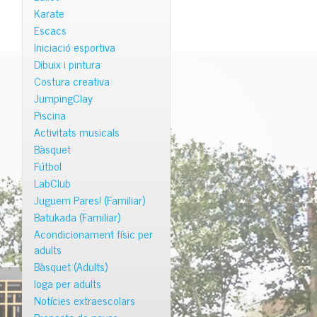
Karate
Escacs
Iniciació esportiva
Dibuix i pintura
Costura creativa
JumpingClay
Piscina
Activitats musicals
Bàsquet
Fútbol
LabClub
Juguem Pares! (Familiar)
Batukada (Familiar)
Acondicionament físic per
adults
Bàsquet (Adults)
Ioga per adults
Notícies extraescolars