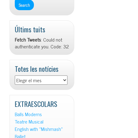
Últims tuits
Fetch Tweets
: Could not
authenticate you. Code: 32
Totes les notícies
Totes
les
notícies
EXTRAESCOLARS
Balls Moderns
Teatre Musical
English with «Mishmash»
Ballet