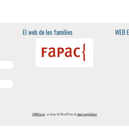
El web de les famílies
WEB 
IAMSocial
, un tema de WordPress de
@aicragellebasi