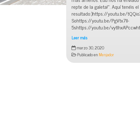
repte de la galeta!». Aquí tenéis el
resultado:)https://youtu.be/tQQ
Sohttps://youtu.be/PgVtx7ll-
5shttps://youtu.be/vytlhxAPccw
Leer más
Repte
marzo 30, 2020
de
Publicado en
Menjador
la
galeta!