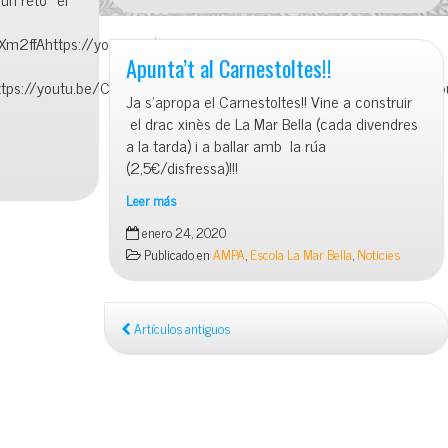
els
menús
ioXm2ffAhttps://youtu.be/o4L8D7eX-
temátics,
Apunta’t al Carnestoltes!!
al
https://youtu.be/Cm8hXOzq1ckhttps://youtu.be/BieYrxI01vYhttps:/
Ja s’apropa el Carnestoltes!! Vine a construir
febrer
el drac xinès de La Mar Bella (cada divendres
anem
a la tarda) i a ballar amb la rúa
a
(2,5€/disfressa)!!!
l’ITÀLIA
Leer más
Apunta’t
enero 24, 2020
al
Publicado en
AMPA
,
Escola La Mar Bella
,
Noticies
Carnestoltes!!
Artículos antiguos