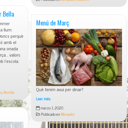
Mar
Bella
r Bella
2020
en
Menú de Març
rimer
imatges
a llum:
Doncs perquè
ió amb el
 una onada
orça… valors
b l’escola.
Què tenim avui per dinar?
la
,
Revista
Leer más
Menú
marzo 1, 2020
de
Publicado en
Menjador
Març