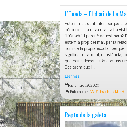
a
la
L’Onada – El diari de La Ma
Mar
Estem molt contentes perquè el p
Bella!
número de la nova revista ha vist l
“L’Onada”. I perquè aquest nom? 
estem a prop del mar, per la relac
nom de la pròpia escola i perquè
significa moviment, constància, f
que coincideixen i són comuns am
Desitgem que […]
Leer más
L’Onada
diciembre 19, 2020
–
Publicado en
AMPA
,
Escola La Mar Bel
El
diari
de
La
Repte de la galeta!
Mar
Bella