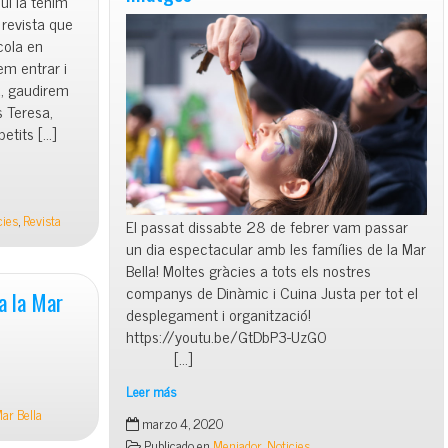
i la tenim
 revista que
cola en
m entrar i
a, gaudirem
s Teresa,
petits […]
cies
,
Revista
El passat dissabte 28 de febrer vam passar
un dia espectacular amb les famílies de la Mar
Bella! Moltes gràcies a tots els nostres
companys de Dinàmic i Cuina Justa per tot el
a la Mar
desplegament i organització!
https://youtu.be/GtDbP3-UzG0
[…]
Leer más
Calçotada
ar Bella
marzo 4, 2020
La
Publicado en
Menjador
,
Noticies