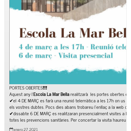
PORTES OBERTES❗❗❗
Aquest any l’
Escola La Mar Bella
realitzarà les portes obertes en
✔el 4 DE MARÇ es farà una reunió telemàtica a les 17h on us expli
els vostres dubtes. Pocs dies abans trobareu l’enllaç a la
web de 
✔dissabte 6 DE MARÇ es realitzaran presencialment visites a les 
totes les prevencions sanitàries. Per concertar la visita haureu 
enero 27, 2021