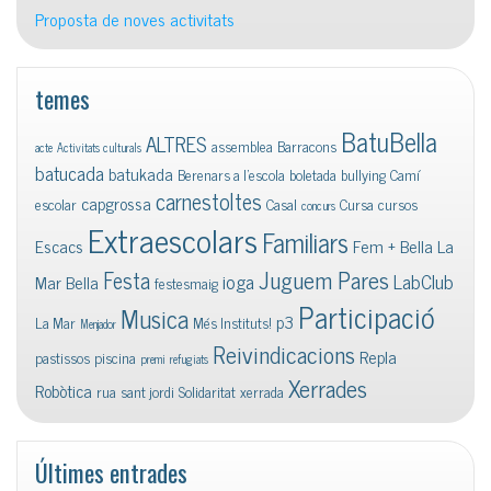
Proposta de noves activitats
temes
BatuBella
ALTRES
assemblea
Barracons
acte
Activitats culturals
batucada
batukada
Berenars a l'escola
boletada
bullying
Camí
carnestoltes
capgrossa
escolar
Casal
Cursa
cursos
concurs
Extraescolars
Familiars
Escacs
Fem + Bella La
Juguem Pares
Festa
ioga
LabClub
Mar Bella
festesmaig
Participació
Musica
p3
La Mar
Més Instituts!
Menjador
Reivindicacions
Repla
pastissos
piscina
premi
refugiats
Xerrades
Robòtica
rua
sant jordi
Solidaritat
xerrada
Últimes entrades