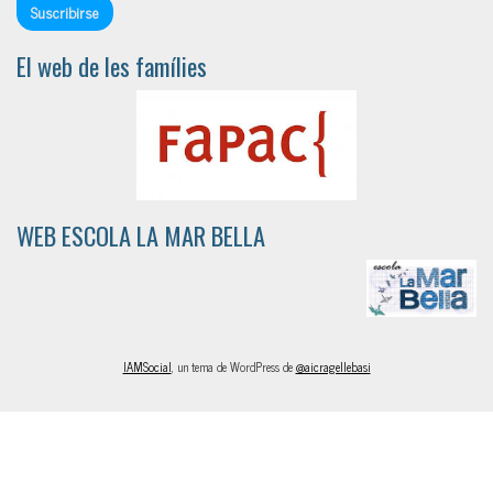
El web de les famílies
WEB ESCOLA LA MAR BELLA
IAMSocial
, un tema de WordPress de
@aicragellebasi