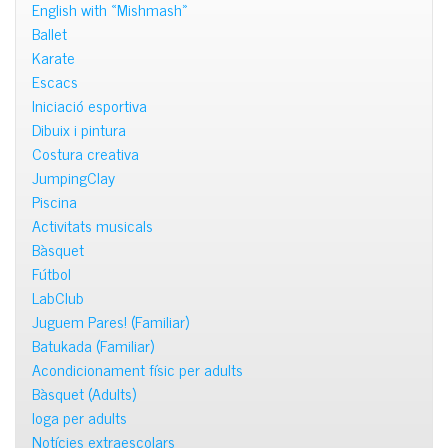
English with «Mishmash»
Ballet
Karate
Escacs
Iniciació esportiva
Dibuix i pintura
Costura creativa
JumpingClay
Piscina
Activitats musicals
Bàsquet
Fútbol
LabClub
Juguem Pares! (Familiar)
Batukada (Familiar)
Acondicionament físic per adults
Bàsquet (Adults)
Ioga per adults
Notícies extraescolars