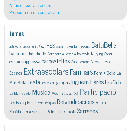
Notícies extraescolars
Proposta de noves activitats
temes
BatuBella
ALTRES
assemblea
Barracons
acte
Activitats culturals
batucada
batukada
Berenars a l'escola
boletada
bullying
Camí
carnestoltes
capgrossa
escolar
Casal
Cursa
cursos
concurs
Extraescolars
Familiars
Escacs
Fem + Bella La
Juguem Pares
Festa
ioga
LabClub
Mar Bella
festesmaig
Participació
Musica
p3
La Mar
Més Instituts!
Menjador
Reivindicacions
Repla
pastissos
piscina
premi
refugiats
Xerrades
Robòtica
rua
sant jordi
Solidaritat
xerrada