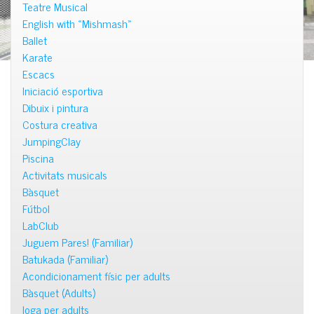
Teatre Musical
English with «Mishmash»
Ballet
Karate
Escacs
Iniciació esportiva
Dibuix i pintura
Costura creativa
JumpingClay
Piscina
Activitats musicals
Bàsquet
Fútbol
LabClub
Juguem Pares! (Familiar)
Batukada (Familiar)
Acondicionament físic per adults
Bàsquet (Adults)
Ioga per adults