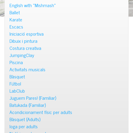
English with «Mishmash»
Ballet
Karate
Escacs
Iniciació esportiva
Dibuix i pintura
Costura creativa
JumpingClay
Piscina
Activitats musicals
Bàsquet
Fútbol
LabClub
Juguem Pares! (Familiar)
Batukada (Familiar)
Acondicionament físic per adults
Bàsquet (Adults)
Ioga per adults