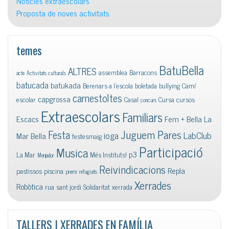
Notícies extraescolars
Proposta de noves activitats
temes
BatuBella
ALTRES
assemblea
Barracons
acte
Activitats culturals
batucada
batukada
Berenars a l'escola
boletada
bullying
Camí
carnestoltes
capgrossa
escolar
Casal
Cursa
cursos
concurs
Extraescolars
Familiars
Escacs
Fem + Bella La
Juguem Pares
Festa
ioga
LabClub
Mar Bella
festesmaig
Participació
Musica
p3
La Mar
Més Instituts!
Menjador
Reivindicacions
Repla
pastissos
piscina
premi
refugiats
Xerrades
Robòtica
rua
sant jordi
Solidaritat
xerrada
TALLERS I XERRADES EN FAMÍLIA