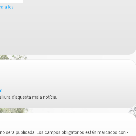
a a les
pm
slliura d’aquesta mala notícia.
 no será publicada.
Los campos obligatorios están marcados con
*