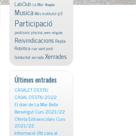
LabClub
La Mar
Menjador
Musica
p3
Més Instituts!
Participació
pastissos
piscina
premi
refugiats
Reivindicacions
Repla
Robòtica
rua
sant jordi
Xerrades
Solidaritat
xerrada
Últimes entrades
CASALET D’ESTIU
CASAL D’ESTIU 2022
El diari de La Mar Bella
Benvingut Curs 2021/22
Oferta Extraescolars Curs
2021/22
Informació Útil cara al