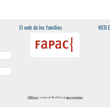
El web de les famílies
WEB 
IAMSocial
, un tema de WordPress de
@aicragellebasi