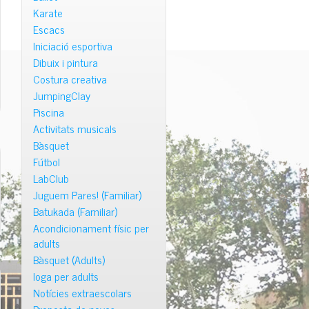
Karate
Escacs
Iniciació esportiva
Dibuix i pintura
Costura creativa
JumpingClay
Piscina
Activitats musicals
Bàsquet
Fútbol
LabClub
Juguem Pares! (Familiar)
Batukada (Familiar)
Acondicionament físic per
adults
Bàsquet (Adults)
Ioga per adults
Notícies extraescolars