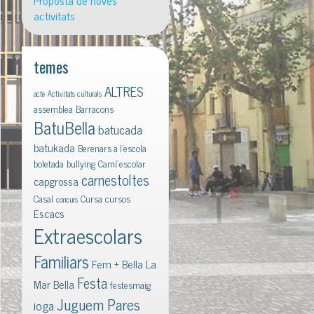
Proposta de noves
activitats
temes
ALTRES
acte
Activitats culturals
assemblea
Barracons
BatuBella
batucada
batukada
Berenars a l'escola
boletada
bullying
Camí escolar
carnestoltes
capgrossa
Casal
Cursa
cursos
concurs
Escacs
Extraescolars
Familiars
Fem + Bella La
Festa
Mar Bella
festesmaig
Juguem Pares
ioga