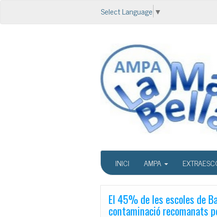
Select Language
▼
INICI
AMPA
EXTRAESC
El 45% de les escoles de Bar
contaminació recomanats pe