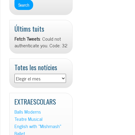
Últims tuits
Fetch Tweets
: Could not
authenticate you. Code: 32
Totes les notícies
Totes
les
notícies
EXTRAESCOLARS
Balls Moderns
Teatre Musical
English with «Mishmash»
Ballet