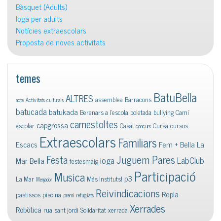
Bàsquet (Adults)
Ioga per adults
Notícies extraescolars
Proposta de noves activitats
temes
BatuBella
ALTRES
assemblea
Barracons
acte
Activitats culturals
batucada
batukada
Berenars a l'escola
boletada
bullying
Camí
carnestoltes
capgrossa
escolar
Casal
Cursa
cursos
concurs
Extraescolars
Familiars
Escacs
Fem + Bella La
Juguem Pares
Festa
ioga
LabClub
Mar Bella
festesmaig
Participació
Musica
p3
La Mar
Més Instituts!
Menjador
Reivindicacions
Repla
pastissos
piscina
premi
refugiats
Xerrades
Robòtica
rua
sant jordi
Solidaritat
xerrada