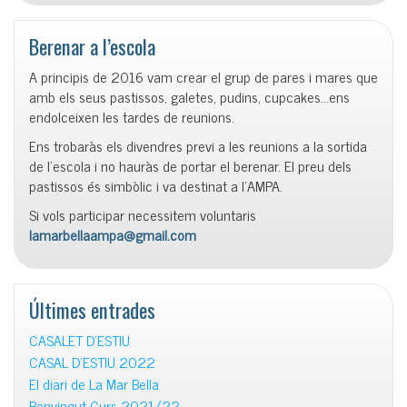
Berenar a l’escola
A principis de 2016 vam crear el grup de pares i mares que
amb els seus pastissos, galetes, pudins, cupcakes…ens
endolceixen les tardes de reunions.
Ens trobaràs els divendres previ a les reunions a la sortida
de l’escola i no hauràs de portar el berenar. El preu dels
pastissos és simbòlic i va destinat a l’AMPA.
Si vols participar necessitem voluntaris
lamarbellaampa@gmail.com
Últimes entrades
CASALET D’ESTIU
CASAL D’ESTIU 2022
El diari de La Mar Bella
Benvingut Curs 2021/22