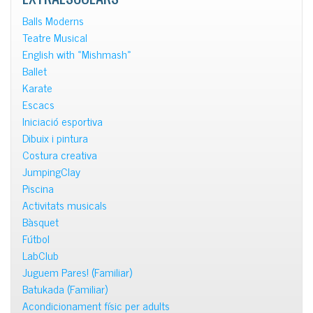
Balls Moderns
Teatre Musical
English with «Mishmash»
Ballet
Karate
Escacs
Iniciació esportiva
Dibuix i pintura
Costura creativa
JumpingClay
Piscina
Activitats musicals
Bàsquet
Fútbol
LabClub
Juguem Pares! (Familiar)
Batukada (Familiar)
Acondicionament físic per adults