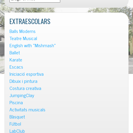
les
notícies
EXTRAESCOLARS
Balls Moderns
Teatre Musical
English with «Mishmash»
Ballet
Karate
Escacs
Iniciació esportiva
Dibuix i pintura
Costura creativa
JumpingClay
Piscina
Activitats musicals
Bàsquet
Fútbol
LabClub