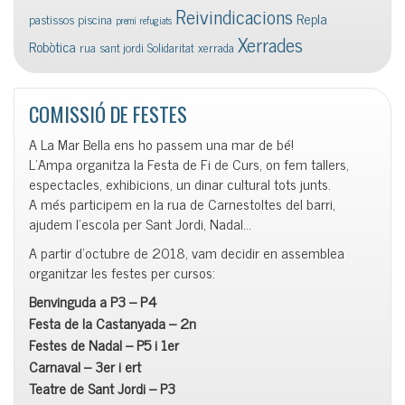
Reivindicacions
Repla
pastissos
piscina
premi
refugiats
Xerrades
Robòtica
rua
sant jordi
Solidaritat
xerrada
COMISSIÓ DE FESTES
A La Mar Bella ens ho passem una mar de bé!
L’Ampa organitza la Festa de Fi de Curs, on fem tallers,
espectacles, exhibicions, un dinar cultural tots junts.
A més participem en la rua de Carnestoltes del barri,
ajudem l’escola per Sant Jordi, Nadal…
A partir d’octubre de 2018, vam decidir en assemblea
organitzar les festes per cursos:
Benvinguda a P3 – P4
Festa de la Castanyada – 2n
Festes de Nadal – P5 i 1er
Carnaval – 3er i ert
Teatre de Sant Jordi – P3