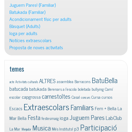
Juguem Pares! (Familiar)
Batukada (Familiar)
Acondicionament físic per adults
Bàsquet (Adults)
Ioga per adults
Notícies extraescolars
Proposta de noves activitats
temes
BatuBella
ALTRES
assemblea
Barracons
acte
Activitats culturals
batucada
batukada
Berenars a l'escola
boletada
bullying
Camí
carnestoltes
capgrossa
escolar
Casal
Cursa
cursos
concurs
Extraescolars
Familiars
Escacs
Fem + Bella La
Juguem Pares
Festa
ioga
LabClub
Mar Bella
festesmaig
Participació
Musica
p3
La Mar
Més Instituts!
Menjador