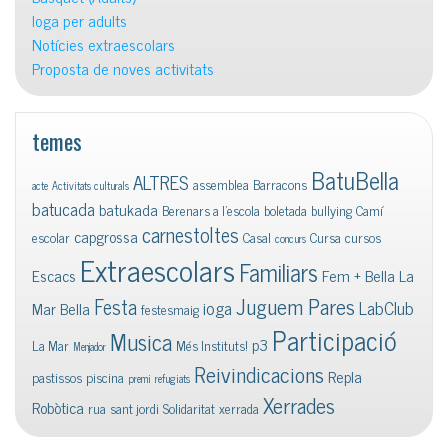
Ioga per adults
Notícies extraescolars
Proposta de noves activitats
temes
BatuBella
ALTRES
assemblea
Barracons
acte
Activitats culturals
batucada
batukada
Berenars a l'escola
boletada
bullying
Camí
carnestoltes
capgrossa
escolar
Casal
Cursa
cursos
concurs
Extraescolars
Familiars
Escacs
Fem + Bella La
Juguem Pares
Festa
ioga
LabClub
Mar Bella
festesmaig
Participació
Musica
p3
La Mar
Més Instituts!
Menjador
Reivindicacions
Repla
pastissos
piscina
premi
refugiats
Xerrades
Robòtica
rua
sant jordi
Solidaritat
xerrada