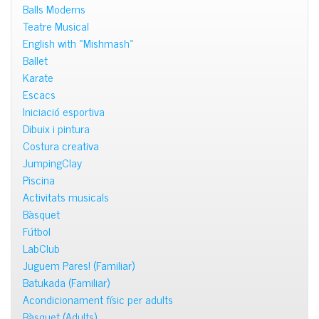
Balls Moderns
Teatre Musical
English with «Mishmash»
Ballet
Karate
Escacs
Iniciació esportiva
Dibuix i pintura
Costura creativa
JumpingClay
Piscina
Activitats musicals
Bàsquet
Fútbol
LabClub
Juguem Pares! (Familiar)
Batukada (Familiar)
Acondicionament físic per adults
Bàsquet (Adults)