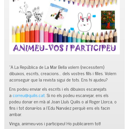
“A La República de La Mar Bella volem (necessitem)
dibuixos, escrits, creacions… dels vostres fills i filles. Volem
aconseguir que la revista sigui de tots. Ens hi ajudeu?
Ens podeu enviar els escrits i els dibuixos escanejats
a
correu@quilis.cat
. Si no els podeu escanejar, ens els
podeu donar en mà al Joan Lluís Quilis o al Roger Llorca, o
fins i tot donar-los a l’Edu Narváez perquè ens els facin
arribar.
Vinga, animeu-vos i participeu! Ho publicarem tot!