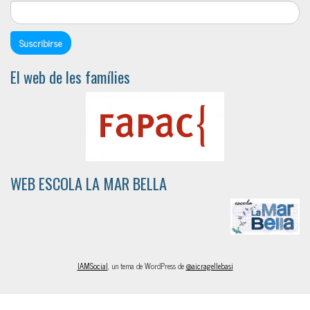
El web de les famílies
WEB ESCOLA LA MAR BELLA
IAMSocial
, un tema de WordPress de
@aicragellebasi