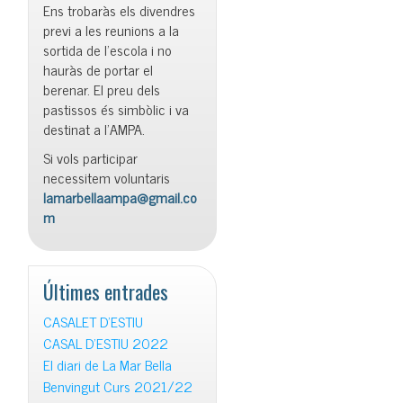
Ens trobaràs els divendres
previ a les reunions a la
sortida de l’escola i no
hauràs de portar el
berenar. El preu dels
pastissos és simbòlic i va
destinat a l’AMPA.
Si vols participar
necessitem voluntaris
lamarbellaampa@gmail.co
m
Últimes entrades
CASALET D’ESTIU
CASAL D’ESTIU 2022
El diari de La Mar Bella
Benvingut Curs 2021/22