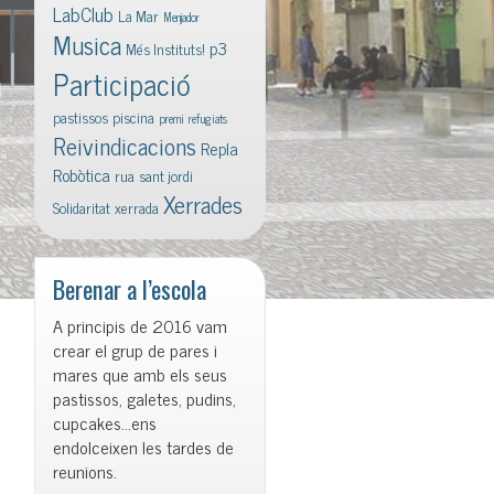
LabClub
La Mar
Menjador
Musica
p3
Més Instituts!
Participació
pastissos
piscina
premi
refugiats
Reivindicacions
Repla
Robòtica
rua
sant jordi
Xerrades
Solidaritat
xerrada
Berenar a l’escola
A principis de 2016 vam
crear el grup de pares i
mares que amb els seus
pastissos, galetes, pudins,
cupcakes…ens
endolceixen les tardes de
reunions.