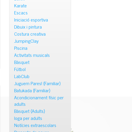
Karate
Escacs
Iniciació esportiva
Dibuix i pintura
Costura creativa
JumpingClay
Piscina
Activitats musicals
Bàsquet
Fútbol
LabClub
Juguem Pares! (Familiar)
Batukada (Familiar)
Acondicionament físic per
adults
Bàsquet (Adults)
Ioga per adults
Notícies extraescolars