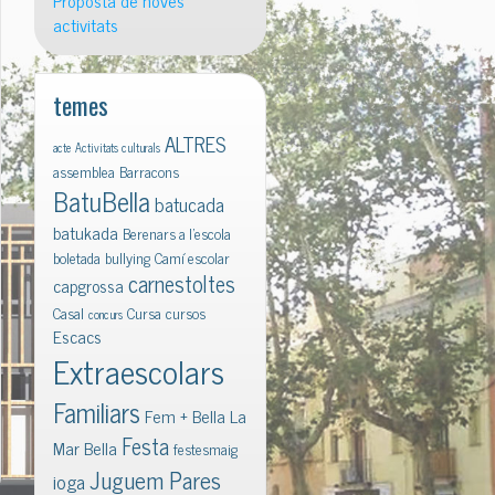
Proposta de noves
activitats
temes
ALTRES
acte
Activitats culturals
assemblea
Barracons
BatuBella
batucada
batukada
Berenars a l'escola
boletada
bullying
Camí escolar
carnestoltes
capgrossa
Casal
Cursa
cursos
concurs
Escacs
Extraescolars
Familiars
Fem + Bella La
Festa
Mar Bella
festesmaig
Juguem Pares
ioga