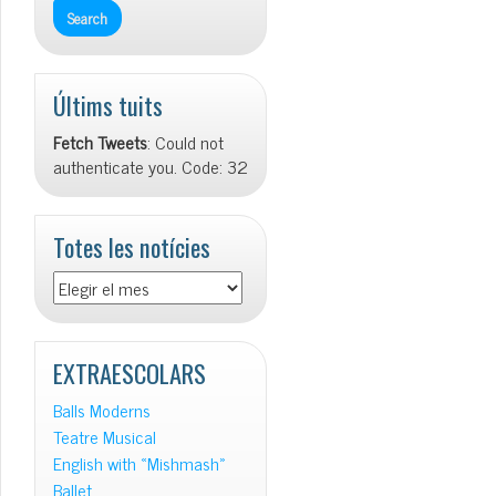
Últims tuits
Fetch Tweets
: Could not
authenticate you. Code: 32
Totes les notícies
Totes
les
notícies
EXTRAESCOLARS
Balls Moderns
Teatre Musical
English with «Mishmash»
Ballet