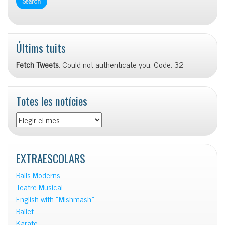
Últims tuits
Fetch Tweets
: Could not authenticate you. Code: 32
Totes les notícies
Totes
les
notícies
EXTRAESCOLARS
Balls Moderns
Teatre Musical
English with «Mishmash»
Ballet
Karate