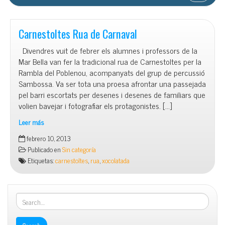
Carnestoltes Rua de Carnaval
Divendres vuit de febrer els alumnes i professors de la
Mar Bella van fer la tradicional rua de Carnestoltes per la
Rambla del Poblenou, acompanyats del grup de percussió
Sambossa. Va ser tota una proesa afrontar una passejada
pel barri escortats per desenes i desenes de familiars que
volien bavejar i fotografiar els protagonistes. […]
Leer más
Carnestoltes
febrero 10, 2013
Rua
Publicado en
Sin categoría
de
Etiquetas:
carnestoltes
,
rua
,
xocolatada
Carnaval