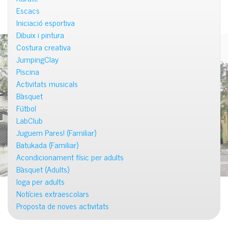
Escacs
Iniciació esportiva
Dibuix i pintura
Costura creativa
JumpingClay
Piscina
Activitats musicals
Bàsquet
Fútbol
LabClub
Juguem Pares! (Familiar)
Batukada (Familiar)
Acondicionament físic per adults
Bàsquet (Adults)
Ioga per adults
Notícies extraescolars
Proposta de noves activitats