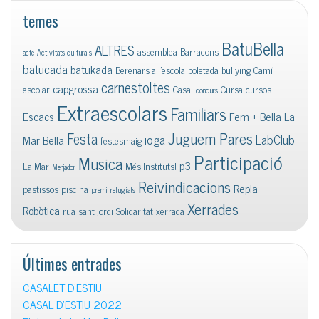
temes
BatuBella
ALTRES
assemblea
Barracons
acte
Activitats culturals
batucada
batukada
Berenars a l'escola
boletada
bullying
Camí
carnestoltes
capgrossa
escolar
Casal
Cursa
cursos
concurs
Extraescolars
Familiars
Escacs
Fem + Bella La
Juguem Pares
Festa
ioga
LabClub
Mar Bella
festesmaig
Participació
Musica
p3
La Mar
Més Instituts!
Menjador
Reivindicacions
Repla
pastissos
piscina
premi
refugiats
Xerrades
Robòtica
rua
sant jordi
Solidaritat
xerrada
Últimes entrades
CASALET D’ESTIU
CASAL D’ESTIU 2022