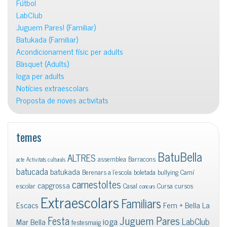
Fútbol
LabClub
Juguem Pares! (Familiar)
Batukada (Familiar)
Acondicionament físic per adults
Bàsquet (Adults)
Ioga per adults
Notícies extraescolars
Proposta de noves activitats
temes
BatuBella
ALTRES
assemblea
Barracons
acte
Activitats culturals
batucada
batukada
Berenars a l'escola
boletada
bullying
Camí
carnestoltes
capgrossa
escolar
Casal
Cursa
cursos
concurs
Extraescolars
Familiars
Escacs
Fem + Bella La
Juguem Pares
Festa
ioga
LabClub
Mar Bella
festesmaig