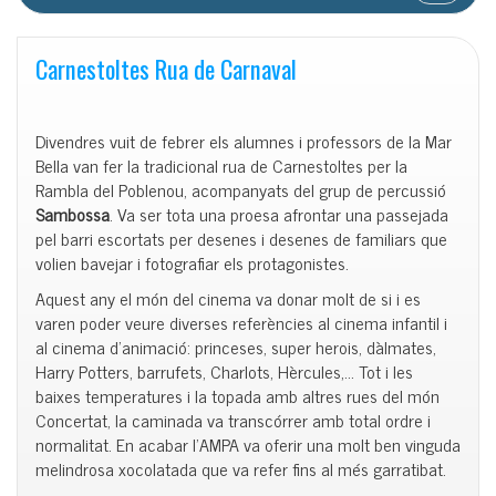
Carnestoltes Rua de Carnaval
Divendres vuit de febrer els alumnes i professors de la Mar
Bella van fer la tradicional rua de Carnestoltes per la
Rambla del Poblenou, acompanyats del grup de percussió
Sambossa
. Va ser tota una proesa afrontar una passejada
pel barri escortats per desenes i desenes de familiars que
volien bavejar i fotografiar els protagonistes.
Aquest any el món del cinema va donar molt de si i es
varen poder veure diverses referències al cinema infantil i
al cinema d’animació: princeses, super herois, dàlmates,
Harry Potters, barrufets, Charlots, Hèrcules,… Tot i les
baixes temperatures i la topada amb altres rues del món
Concertat, la caminada va transcórrer amb total ordre i
normalitat. En acabar l’AMPA va oferir una molt ben vinguda
melindrosa xocolatada que va refer fins al més garratibat.