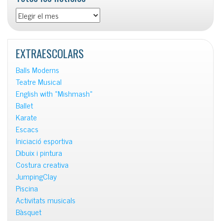
Totes
les
notícies
EXTRAESCOLARS
Balls Moderns
Teatre Musical
English with «Mishmash»
Ballet
Karate
Escacs
Iniciació esportiva
Dibuix i pintura
Costura creativa
JumpingClay
Piscina
Activitats musicals
Bàsquet