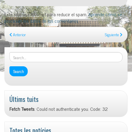
Este sitio usa Akismet para reducir el spam.
Aprende cómo se
procesan los datos de tus comentarios
.
Anterior
Siguiente
Últims tuits
Fetch Tweets
: Could not authenticate you. Code: 32
Totes les notícies