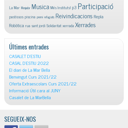
Participació
Musica
p3
La Mar
Més Instituts!
Menjador
Reivindicacions
Repla
pastissos
piscina
premi
refugiats
Xerrades
Robòtica
rua
sant jordi
Solidaritat
xerrada
Últimes entrades
CASALET D’ESTIU
CASAL D’ESTIU 2022
El diari de La Mar Bella
Benvingut Curs 2021/22
Oferta Extraescolars Curs 2021/22
Informació Útil cara al JUNY
Casalet de La MarBella
SEGUEIX-NOS