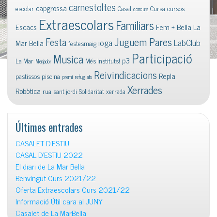
carnestoltes
capgrossa
escolar
Casal
Cursa
cursos
concurs
Extraescolars
Familiars
Escacs
Fem + Bella La
Juguem Pares
Festa
ioga
LabClub
Mar Bella
festesmaig
Participació
Musica
p3
La Mar
Més Instituts!
Menjador
Reivindicacions
Repla
pastissos
piscina
premi
refugiats
Xerrades
Robòtica
rua
sant jordi
Solidaritat
xerrada
Últimes entrades
CASALET D’ESTIU
CASAL D’ESTIU 2022
El diari de La Mar Bella
Benvingut Curs 2021/22
Oferta Extraescolars Curs 2021/22
Informació Útil cara al JUNY
Casalet de La MarBella