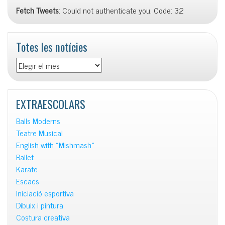
Fetch Tweets
: Could not authenticate you. Code: 32
Totes les notícies
Totes
les
notícies
EXTRAESCOLARS
Balls Moderns
Teatre Musical
English with «Mishmash»
Ballet
Karate
Escacs
Iniciació esportiva
Dibuix i pintura
Costura creativa