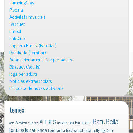
JumpingClay
Piscina
Activitats musicals
Bàsquet
Fútbol
LabClub
Juguem Pares! (Familiar)
Batukada (Familiar)
Acondicionament físic per adults
Bàsquet (Adults)
Ioga per adults
Notícies extraescolars
Proposta de noves activitats
temes
BatuBella
ALTRES
assemblea
Barracons
acte
Activitats culturals
batucada
batukada
Berenars a l'escola
boletada
bullying
Camí