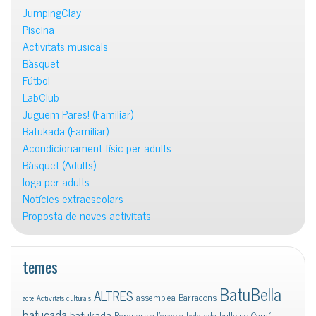
JumpingClay
Piscina
Activitats musicals
Bàsquet
Fútbol
LabClub
Juguem Pares! (Familiar)
Batukada (Familiar)
Acondicionament físic per adults
Bàsquet (Adults)
Ioga per adults
Notícies extraescolars
Proposta de noves activitats
temes
BatuBella
ALTRES
assemblea
Barracons
acte
Activitats culturals
batucada
batukada
Berenars a l'escola
boletada
bullying
Camí