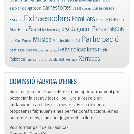
carnestoltes
capgrossa
escolar
Casal
Cursa
cursos
concurs
Extraescolars
Familiars
Escacs
Fem + Bella La
Juguem Pares
Festa
ioga
LabClub
Mar Bella
festesmaig
Participació
Musica
p3
La Mar
Més Instituts!
Menjador
Reivindicacions
Repla
pastissos
piscina
premi
refugiats
Xerrades
Robòtica
rua
sant jordi
Solidaritat
xerrada
COMISSIÓ FÀBRICA D’EINES
Som un grup de treball interessat en aportar material per
potenciar la creativitat i el joc lliure a l’escola en
col·laboració amb les/els mestres. Per això ideem,
proposem i fabriquem eines per fer construccions, eines
per crear mons, eines per jugar amb la llum,…
Vols formar part de la Fàbrica?
Contacte: Clara i Xell