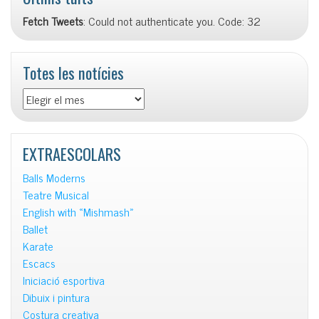
Fetch Tweets
: Could not authenticate you. Code: 32
Totes les notícies
Totes
les
notícies
EXTRAESCOLARS
Balls Moderns
Teatre Musical
English with «Mishmash»
Ballet
Karate
Escacs
Iniciació esportiva
Dibuix i pintura
Costura creativa