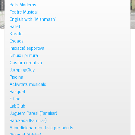
Balls Moderns
Teatre Musical
English with «Mishmash»
Ballet
Karate
Escacs
Iniciació esportiva
Dibuix i pintura
Costura creativa
JumpingClay
Piscina
Activitats musicals
Bàsquet
Fútbol
LabClub
Juguem Pares! (Familiar)
Batukada (Familiar)
Acondicionament físic per adults
Bàsquet (Adults)