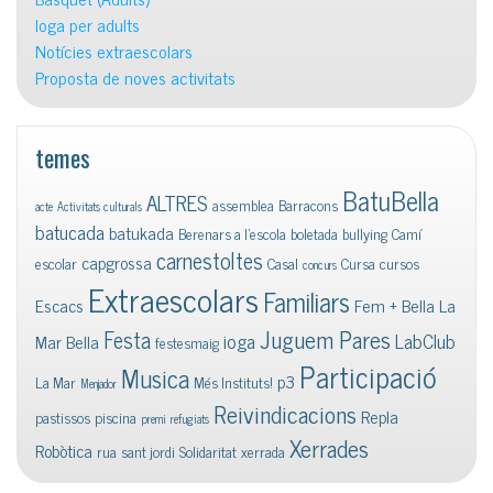
Ioga per adults
Notícies extraescolars
Proposta de noves activitats
temes
BatuBella
ALTRES
assemblea
Barracons
acte
Activitats culturals
batucada
batukada
Berenars a l'escola
boletada
bullying
Camí
carnestoltes
capgrossa
escolar
Casal
Cursa
cursos
concurs
Extraescolars
Familiars
Escacs
Fem + Bella La
Juguem Pares
Festa
ioga
LabClub
Mar Bella
festesmaig
Participació
Musica
p3
La Mar
Més Instituts!
Menjador
Reivindicacions
Repla
pastissos
piscina
premi
refugiats
Xerrades
Robòtica
rua
sant jordi
Solidaritat
xerrada