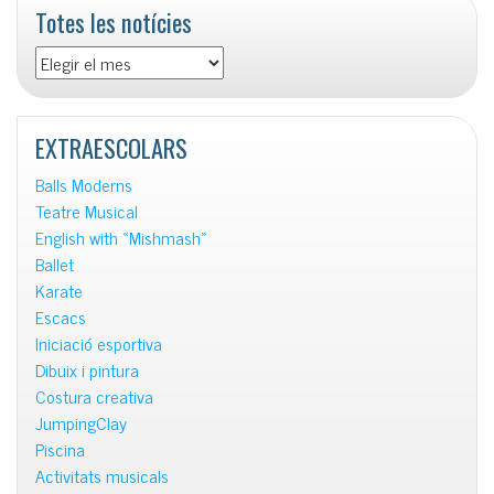
Totes les notícies
Totes
les
notícies
EXTRAESCOLARS
Balls Moderns
Teatre Musical
English with «Mishmash»
Ballet
Karate
Escacs
Iniciació esportiva
Dibuix i pintura
Costura creativa
JumpingClay
Piscina
Activitats musicals