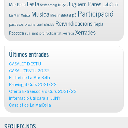
Juguem Pares
Festa
ioga
LabClub
Mar Bella
festesmaig
Participació
Musica
p3
La Mar
Més Instituts!
Menjador
Reivindicacions
Repla
pastissos
piscina
premi
refugiats
Xerrades
Robòtica
rua
sant jordi
Solidaritat
xerrada
Últimes entrades
CASALET D’ESTIU
CASAL D’ESTIU 2022
El diari de La Mar Bella
Benvingut Curs 2021/22
Oferta Extraescolars Curs 2021/22
Informació Útil cara al JUNY
Casalet de La MarBella
SEGUEIX-NOS