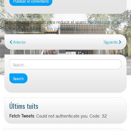
Este sitio usa Akismet para reducir el spam.
Aprende cómo se
procesan los datos de tus comentarios
.
Anterior
Siguiente
Últims tuits
Fetch Tweets
: Could not authenticate you. Code: 32