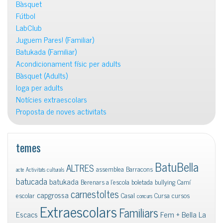
Bàsquet
Fútbol
LabClub
Juguem Pares! (Familiar)
Batukada (Familiar)
Acondicionament físic per adults
Bàsquet (Adults)
Ioga per adults
Notícies extraescolars
Proposta de noves activitats
temes
BatuBella
ALTRES
assemblea
Barracons
acte
Activitats culturals
batucada
batukada
Berenars a l'escola
boletada
bullying
Camí
carnestoltes
capgrossa
escolar
Casal
Cursa
cursos
concurs
Extraescolars
Familiars
Escacs
Fem + Bella La