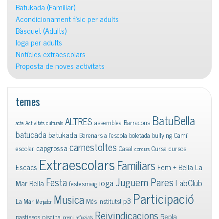
Batukada (Familiar)
Acondicionament físic per adults
Bàsquet (Adults)
Ioga per adults
Notícies extraescolars
Proposta de noves activitats
temes
BatuBella
ALTRES
assemblea
Barracons
acte
Activitats culturals
batucada
batukada
Berenars a l'escola
boletada
bullying
Camí
carnestoltes
capgrossa
escolar
Casal
Cursa
cursos
concurs
Extraescolars
Familiars
Escacs
Fem + Bella La
Juguem Pares
Festa
ioga
LabClub
Mar Bella
festesmaig
Participació
Musica
p3
La Mar
Més Instituts!
Menjador
Reivindicacions
Repla
pastissos
piscina
premi
refugiats