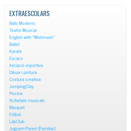
notícies
EXTRAESCOLARS
Balls Moderns
Teatre Musical
English with «Mishmash»
Ballet
Karate
Escacs
Iniciació esportiva
Dibuix i pintura
Costura creativa
JumpingClay
Piscina
Activitats musicals
Bàsquet
Fútbol
LabClub
Juguem Pares! (Familiar)