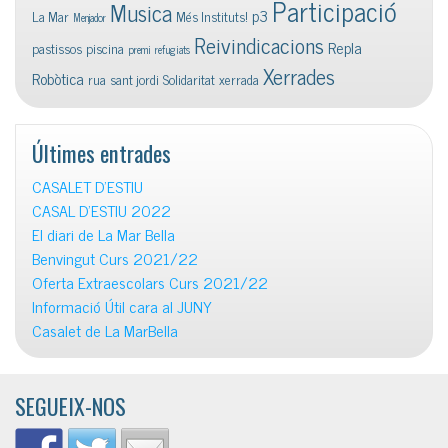
Participació
Musica
p3
La Mar
Més Instituts!
Menjador
Reivindicacions
Repla
pastissos
piscina
premi
refugiats
Xerrades
Robòtica
rua
sant jordi
Solidaritat
xerrada
Últimes entrades
CASALET D’ESTIU
CASAL D’ESTIU 2022
El diari de La Mar Bella
Benvingut Curs 2021/22
Oferta Extraescolars Curs 2021/22
Informació Útil cara al JUNY
Casalet de La MarBella
SEGUEIX-NOS