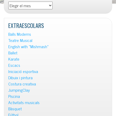
Totes
les
notícies
EXTRAESCOLARS
Balls Moderns
Teatre Musical
English with «Mishmash»
Ballet
Karate
Escacs
Iniciació esportiva
Dibuix i pintura
Costura creativa
JumpingClay
Piscina
Activitats musicals
Bàsquet
Fútbol