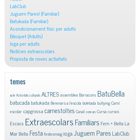
LabClub
Juguem Pares! (Familiar)
Batukada (Familiar)
Acondicionament físic per adults
Bàsquet (Adults)
Ioga per adults
Notícies extraescolars
Proposta de noves activitats
temes
BatuBella
ALTRES
assemblea
Barracons
acte
Activitats culturals
batucada
batukada
Berenars a l'escola
boletada
bullying
Camí
carnestoltes
capgrossa
escolar
Casal
Cursa
cursos
concurs
Extraescolars
Familiars
Escacs
Fem + Bella La
Juguem Pares
Festa
ioga
LabClub
Mar Bella
festesmaig