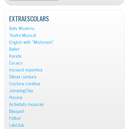
les
notícies
EXTRAESCOLARS
Balls Moderns
Teatre Musical
English with «Mishmash»
Ballet
Karate
Escacs
Iniciació esportiva
Dibuix i pintura
Costura creativa
JumpingClay
Piscina
Activitats musicals
Bàsquet
Fútbol
LabClub