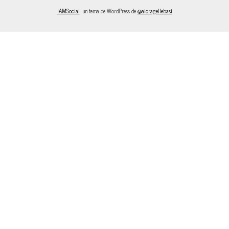
IAMSocial
, un tema de WordPress de
@aicragellebasi