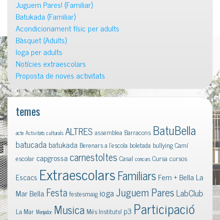
Juguem Pares! (Familiar)
Batukada (Familiar)
Acondicionament físic per adults
Bàsquet (Adults)
Ioga per adults
Notícies extraescolars
Proposta de noves activitats
temes
BatuBella
ALTRES
assemblea
Barracons
acte
Activitats culturals
batucada
batukada
Berenars a l'escola
boletada
bullying
Camí
carnestoltes
capgrossa
escolar
Casal
Cursa
cursos
concurs
Extraescolars
Familiars
Escacs
Fem + Bella La
Juguem Pares
Festa
ioga
LabClub
Mar Bella
festesmaig
Participació
Musica
p3
La Mar
Més Instituts!
Menjador