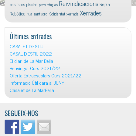
Reivindicacions
Repla
pastissos
piscina
premi
refugiats
Xerrades
Robòtica
rua
sant jordi
Solidaritat
xerrada
Últimes entrades
CASALET D’ESTIU
CASAL D’ESTIU 2022
El diari de La Mar Bella
Benvingut Curs 2021/22
Oferta Extraescolars Curs 2021/22
Informació Útil cara al JUNY
Casalet de La MarBella
SEGUEIX-NOS