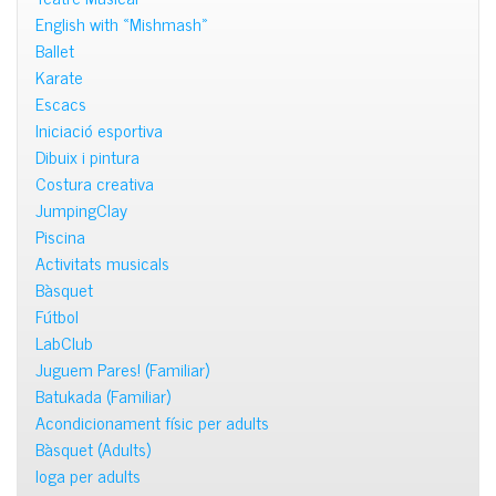
English with «Mishmash»
Ballet
Karate
Escacs
Iniciació esportiva
Dibuix i pintura
Costura creativa
JumpingClay
Piscina
Activitats musicals
Bàsquet
Fútbol
LabClub
Juguem Pares! (Familiar)
Batukada (Familiar)
Acondicionament físic per adults
Bàsquet (Adults)
Ioga per adults