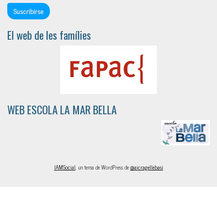
El web de les famílies
WEB ESCOLA LA MAR BELLA
IAMSocial
, un tema de WordPress de
@aicragellebasi