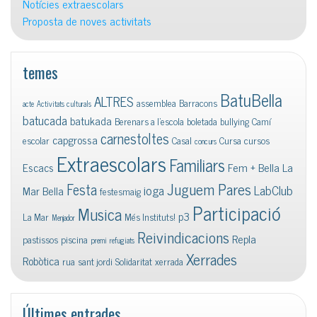
Notícies extraescolars
Proposta de noves activitats
temes
BatuBella
ALTRES
assemblea
Barracons
acte
Activitats culturals
batucada
batukada
Berenars a l'escola
boletada
bullying
Camí
carnestoltes
capgrossa
escolar
Casal
Cursa
cursos
concurs
Extraescolars
Familiars
Escacs
Fem + Bella La
Juguem Pares
Festa
ioga
LabClub
Mar Bella
festesmaig
Participació
Musica
p3
La Mar
Més Instituts!
Menjador
Reivindicacions
Repla
pastissos
piscina
premi
refugiats
Xerrades
Robòtica
rua
sant jordi
Solidaritat
xerrada
Últimes entrades