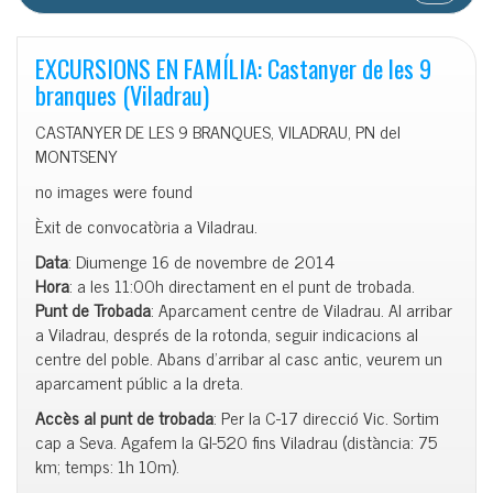
EXCURSIONS EN FAMÍLIA: Castanyer de les 9
branques (Viladrau)
CASTANYER DE LES 9 BRANQUES, VILADRAU, PN del
MONTSENY
no images were found
Èxit de convocatòria a Viladrau.
Data
: Diumenge 16 de novembre de 2014
Hora
: a les 11:00h directament en el punt de trobada.
Punt de Trobada
: Aparcament centre de Viladrau. Al arribar
a Viladrau, després de la rotonda, seguir indicacions al
centre del poble. Abans d’arribar al casc antic, veurem un
aparcament públic a la dreta.
Accès al punt de trobada
: Per la C-17 direcció Vic. Sortim
cap a Seva. Agafem la GI-520 fins Viladrau (distància: 75
km; temps: 1h 10m).