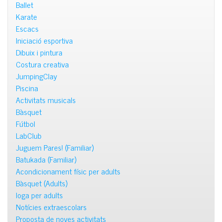
Ballet
Karate
Escacs
Iniciació esportiva
Dibuix i pintura
Costura creativa
JumpingClay
Piscina
Activitats musicals
Bàsquet
Fútbol
LabClub
Juguem Pares! (Familiar)
Batukada (Familiar)
Acondicionament físic per adults
Bàsquet (Adults)
Ioga per adults
Notícies extraescolars
Proposta de noves activitats