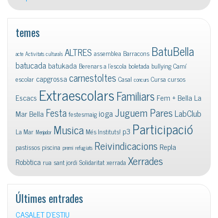
temes
BatuBella
ALTRES
assemblea
Barracons
acte
Activitats culturals
batucada
batukada
Berenars a l'escola
boletada
bullying
Camí
carnestoltes
capgrossa
escolar
Casal
Cursa
cursos
concurs
Extraescolars
Familiars
Escacs
Fem + Bella La
Juguem Pares
Festa
ioga
LabClub
Mar Bella
festesmaig
Participació
Musica
p3
La Mar
Més Instituts!
Menjador
Reivindicacions
Repla
pastissos
piscina
premi
refugiats
Xerrades
Robòtica
rua
sant jordi
Solidaritat
xerrada
Últimes entrades
CASALET D’ESTIU