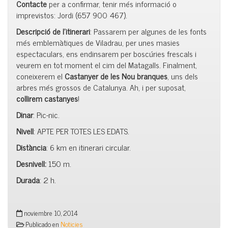
Contacte
per a confirmar, tenir més informació o
imprevistos: Jordi (657 900 467).
Descripció de l’itinerari
: Passarem per algunes de les fonts
més emblemàtiques de Viladrau, per unes masies
espectaculars, ens endinsarem per boscúries frescals i
veurem en tot moment el cim del Matagalls. Finalment,
coneixerem el
Castanyer de les Nou branques
, uns dels
arbres més grossos de Catalunya. Ah, i per suposat,
collirem castanyes
!
Dinar
: Pic-nic.
Nivell
: APTE PER TOTES LES EDATS.
Distància
: 6 km en itinerari circular.
Desnivell:
150 m.
Durada
: 2 h.
noviembre 10, 2014
Publicado en
Noticies