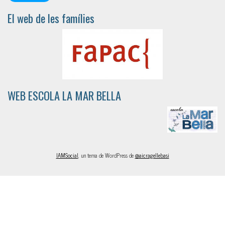
El web de les famílies
WEB ESCOLA LA MAR BELLA
IAMSocial
, un tema de WordPress de
@aicragellebasi