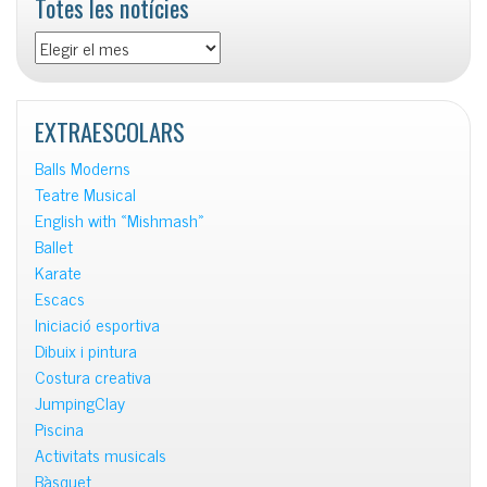
Totes les notícies
Totes
les
notícies
EXTRAESCOLARS
Balls Moderns
Teatre Musical
English with «Mishmash»
Ballet
Karate
Escacs
Iniciació esportiva
Dibuix i pintura
Costura creativa
JumpingClay
Piscina
Activitats musicals
Bàsquet