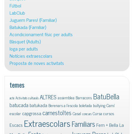
Fútbol
LabClub
Juguem Pares! (Familiar)
Batukada (Familiar)
Acondicionament físic per adults
Bàsquet (Adults)
Ioga per adults
Notícies extraescolars
Proposta de noves activitats
temes
BatuBella
ALTRES
assemblea
Barracons
acte
Activitats culturals
batucada
batukada
Berenars a l'escola
boletada
bullying
Camí
carnestoltes
capgrossa
escolar
Casal
Cursa
cursos
concurs
Extraescolars
Familiars
Escacs
Fem + Bella La
Juguem Pares