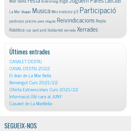
Festa
ioga
LabClub
Mar Bella
festesmaig
Participació
Musica
p3
La Mar
Més Instituts!
Menjador
Reivindicacions
Repla
pastissos
piscina
premi
refugiats
Xerrades
Robòtica
rua
sant jordi
Solidaritat
xerrada
Últimes entrades
CASALET D’ESTIU
CASAL D’ESTIU 2022
El diari de La Mar Bella
Benvingut Curs 2021/22
Oferta Extraescolars Curs 2021/22
Informació Útil cara al JUNY
Casalet de La MarBella
SEGUEIX-NOS