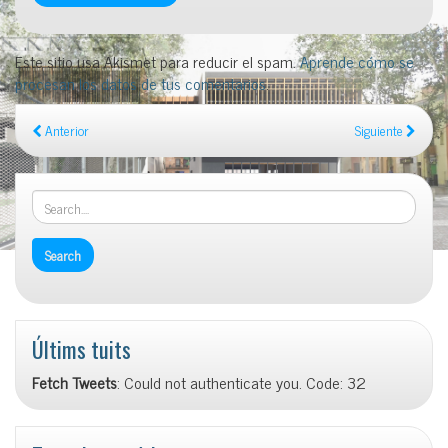
Este sitio usa Akismet para reducir el spam.
Aprende cómo se
procesan los datos de tus comentarios
.
Anterior
Siguiente
Últims tuits
Fetch Tweets
: Could not authenticate you. Code: 32