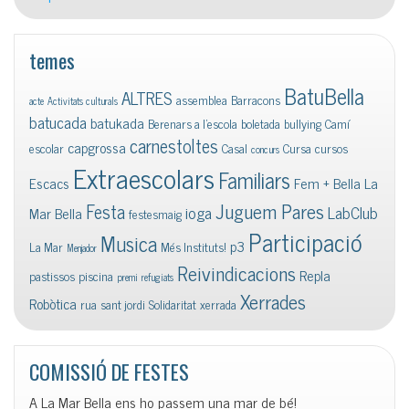
temes
BatuBella
ALTRES
assemblea
Barracons
acte
Activitats culturals
batucada
batukada
Berenars a l'escola
boletada
bullying
Camí
carnestoltes
capgrossa
escolar
Casal
Cursa
cursos
concurs
Extraescolars
Familiars
Escacs
Fem + Bella La
Juguem Pares
Festa
ioga
LabClub
Mar Bella
festesmaig
Participació
Musica
p3
La Mar
Més Instituts!
Menjador
Reivindicacions
Repla
pastissos
piscina
premi
refugiats
Xerrades
Robòtica
rua
sant jordi
Solidaritat
xerrada
COMISSIÓ DE FESTES
A La Mar Bella ens ho passem una mar de bé!