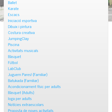
Ballet
Karate
Escacs
Iniciació esportiva
Dibuix i pintura
Costura creativa
JumpingClay
Piscina
Activitats musicals
Bàsquet
Fútbol
LabClub
Juguem Pares! (Familiar)
Batukada (Familiar)
Acondicionament físic per adults
Bàsquet (Adults)
Ioga per adults
Notícies extraescolars
Proposta de noves activitats