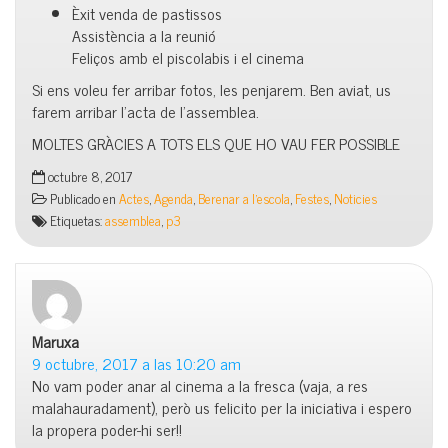
Èxit venda de pastissos
Assistència a la reunió
Feliços amb el piscolabis i el cinema
Si ens voleu fer arribar fotos, les penjarem. Ben aviat, us
farem arribar l’acta de l’assemblea.
MOLTES GRÀCIES A TOTS ELS QUE HO
VAU
FER POSSIBLE
octubre 8, 2017
Publicado en
Actes
,
Agenda
,
Berenar a l'escola
,
Festes
,
Noticies
Etiquetas:
assemblea
,
p3
Maruxa
dice:
9 octubre, 2017 a las 10:20 am
No vam poder anar al cinema a la fresca (vaja, a res
malahauradament), però us felicito per la iniciativa i espero
la propera poder-hi ser!!