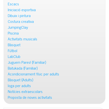
Escacs
Iniciació esportiva
Dibuix i pintura
Costura creativa
JumpingClay
Piscina
Activitats musicals
Bàsquet
Fútbol
LabClub
Juguem Pares! (Familiar)
Batukada (Familiar)
Acondicionament físic per adults
Bàsquet (Adults)
Ioga per adults
Notícies extraescolars
Proposta de noves activitats