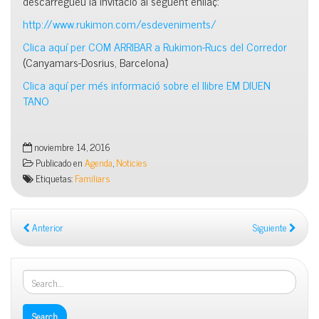
descarregueu la invitació al següent enllaç:
http://www.rukimon.com/esdeven
iments/
Clica aquí per COM ARRIBAR a Rukimon-Rucs del Corredor
(Canyamars-Dosrius, Barcelona)
Clica aquí per més informació sobre el llibre EM DIUEN
TANO
noviembre 14, 2016
Publicado en
Agenda
,
Noticies
Etiquetas:
Familiars
Anterior
Siguiente