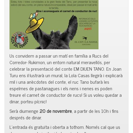
Us convidem a passar un matí en família a Rucs del
Corredor- Rukimon, un entorn natural meravellós, per
celebrar la presentació del conte EM DIUEN TANO. En Joan
Turu ens il·lustrarà un mural, la Lola Casas llegirà i explicarà
mil i una anècdotes del conte, el ruc Tano bufarà les
espelmes de pastanagues i els nens i nenes es poden
treure el carnet de conductor de rucs! Si us voleu quedar a
dinar, porteu pícnic!
Serà diumenge
20 de novembre
, a partir de les 10h i fins
després de dinar.
L’entrada és gratuïta i oberta a tothom. Només cal que us