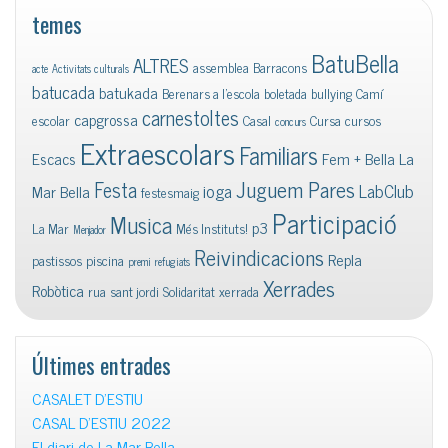
temes
BatuBella
ALTRES
assemblea
Barracons
acte
Activitats culturals
batucada
batukada
Berenars a l'escola
boletada
bullying
Camí
carnestoltes
capgrossa
escolar
Casal
Cursa
cursos
concurs
Extraescolars
Familiars
Escacs
Fem + Bella La
Juguem Pares
Festa
ioga
LabClub
Mar Bella
festesmaig
Participació
Musica
p3
La Mar
Més Instituts!
Menjador
Reivindicacions
Repla
pastissos
piscina
premi
refugiats
Xerrades
Robòtica
rua
sant jordi
Solidaritat
xerrada
Últimes entrades
CASALET D’ESTIU
CASAL D’ESTIU 2022
El diari de La Mar Bella