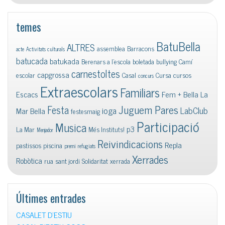
temes
BatuBella
ALTRES
assemblea
Barracons
acte
Activitats culturals
batucada
batukada
Berenars a l'escola
boletada
bullying
Camí
carnestoltes
capgrossa
escolar
Casal
Cursa
cursos
concurs
Extraescolars
Familiars
Escacs
Fem + Bella La
Juguem Pares
Festa
ioga
LabClub
Mar Bella
festesmaig
Participació
Musica
p3
La Mar
Més Instituts!
Menjador
Reivindicacions
Repla
pastissos
piscina
premi
refugiats
Xerrades
Robòtica
rua
sant jordi
Solidaritat
xerrada
Últimes entrades
CASALET D’ESTIU