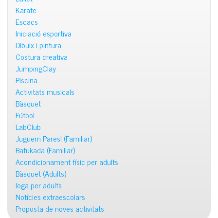
Karate
Escacs
Iniciació esportiva
Dibuix i pintura
Costura creativa
JumpingClay
Piscina
Activitats musicals
Bàsquet
Fútbol
LabClub
Juguem Pares! (Familiar)
Batukada (Familiar)
Acondicionament físic per adults
Bàsquet (Adults)
Ioga per adults
Notícies extraescolars
Proposta de noves activitats