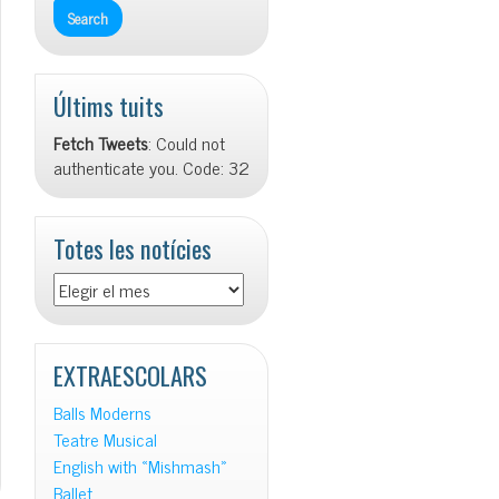
Últims tuits
Fetch Tweets
: Could not
authenticate you. Code: 32
Totes les notícies
Totes
les
notícies
EXTRAESCOLARS
Balls Moderns
Teatre Musical
English with «Mishmash»
Ballet