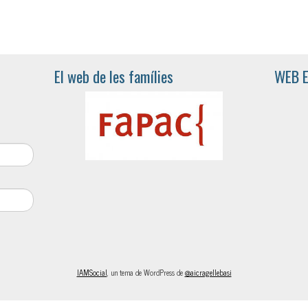
El web de les famílies
WEB 
IAMSocial
, un tema de WordPress de
@aicragellebasi