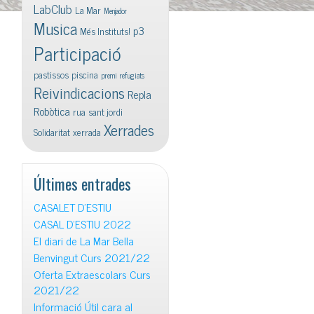
LabClub
La Mar
Menjador
Musica
p3
Més Instituts!
Participació
pastissos
piscina
premi
refugiats
Reivindicacions
Repla
Robòtica
rua
sant jordi
Xerrades
Solidaritat
xerrada
Últimes entrades
CASALET D’ESTIU
CASAL D’ESTIU 2022
El diari de La Mar Bella
Benvingut Curs 2021/22
Oferta Extraescolars Curs
2021/22
Informació Útil cara al