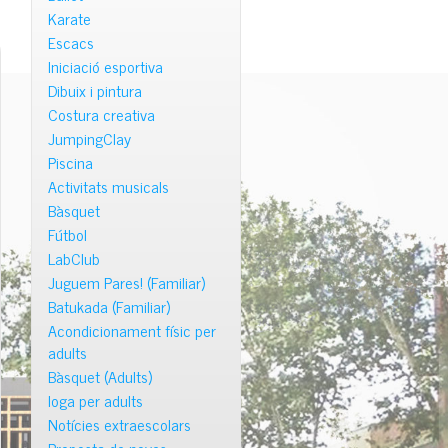
Karate
Escacs
Iniciació esportiva
Dibuix i pintura
Costura creativa
JumpingClay
Piscina
Activitats musicals
Bàsquet
Fútbol
LabClub
Juguem Pares! (Familiar)
Batukada (Familiar)
Acondicionament físic per
adults
Bàsquet (Adults)
Ioga per adults
Notícies extraescolars