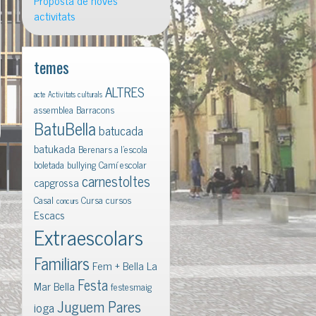
Proposta de noves
activitats
temes
ALTRES
acte
Activitats culturals
assemblea
Barracons
BatuBella
batucada
batukada
Berenars a l'escola
boletada
bullying
Camí escolar
carnestoltes
capgrossa
Casal
Cursa
cursos
concurs
Escacs
Extraescolars
Familiars
Fem + Bella La
Festa
Mar Bella
festesmaig
Juguem Pares
ioga