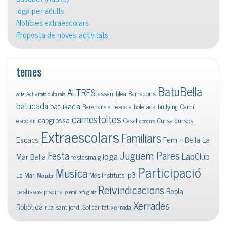
Ioga per adults
Notícies extraescolars
Proposta de noves activitats
temes
BatuBella
ALTRES
assemblea
Barracons
acte
Activitats culturals
batucada
batukada
Berenars a l'escola
boletada
bullying
Camí
carnestoltes
capgrossa
escolar
Casal
Cursa
cursos
concurs
Extraescolars
Familiars
Escacs
Fem + Bella La
Juguem Pares
Festa
ioga
LabClub
Mar Bella
festesmaig
Participació
Musica
p3
La Mar
Més Instituts!
Menjador
Reivindicacions
Repla
pastissos
piscina
premi
refugiats
Xerrades
Robòtica
rua
sant jordi
Solidaritat
xerrada