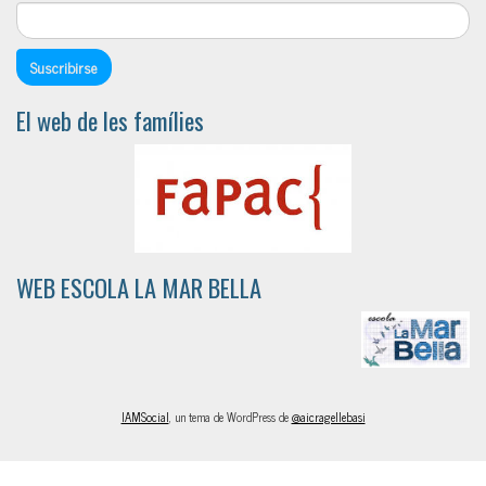
El web de les famílies
WEB ESCOLA LA MAR BELLA
IAMSocial
, un tema de WordPress de
@aicragellebasi