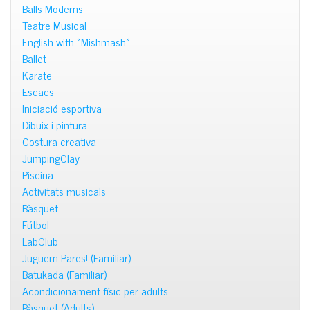
Balls Moderns
Teatre Musical
English with «Mishmash»
Ballet
Karate
Escacs
Iniciació esportiva
Dibuix i pintura
Costura creativa
JumpingClay
Piscina
Activitats musicals
Bàsquet
Fútbol
LabClub
Juguem Pares! (Familiar)
Batukada (Familiar)
Acondicionament físic per adults
Bàsquet (Adults)