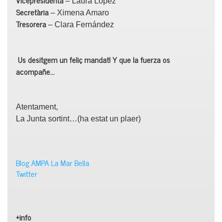
Vicepresidenta
– Laura López
Secretària
– Ximena Amaro
Tresorera
– Clara Fernández
Us desitgem un feliç mandat! Y que la fuerza os
acompañe…
Atentament,
La Junta sortint…(ha estat un plaer)
Blog AMPA La Mar Bella
Twitter
+info