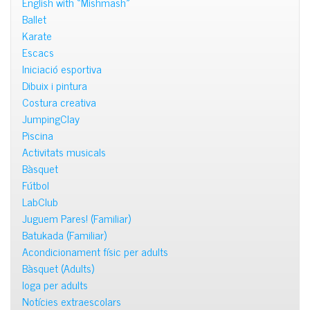
English with «Mishmash»
Ballet
Karate
Escacs
Iniciació esportiva
Dibuix i pintura
Costura creativa
JumpingClay
Piscina
Activitats musicals
Bàsquet
Fútbol
LabClub
Juguem Pares! (Familiar)
Batukada (Familiar)
Acondicionament físic per adults
Bàsquet (Adults)
Ioga per adults
Notícies extraescolars