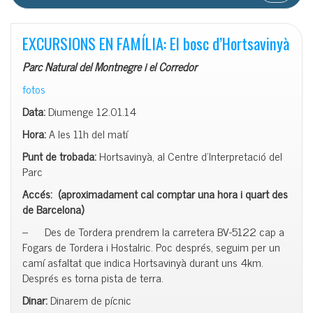
EXCURSIONS EN FAMÍLIA: El bosc d’Hortsavinyà
Parc Natural del Montnegre i el Corredor
fotos
Data:
Diumenge
12.01.14
Hora:
A les 11h del matí
Punt de trobada:
Hortsavinyà, al Centre d’Interpretació del
Parc
Accés: (aproximadament cal comptar una hora i quart des
de Barcelona)
– Des de Tordera prendrem la carretera BV-5122 cap a
Fogars de Tordera i Hostalric. Poc després, seguim per un
camí asfaltat que indica Hortsavinyà durant uns 4km.
Després es torna pista de terra.
Dinar:
Dinarem de pícnic