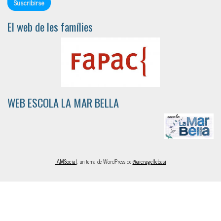
El web de les famílies
WEB ESCOLA LA MAR BELLA
IAMSocial
, un tema de WordPress de
@aicragellebasi