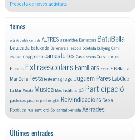
Proposta de noves activitats
temes
BatuBella
ALTRES
assemblea
Barracons
acte
Activitats culturals
batucada
batukada
Berenars a l'escola
boletada
bullying
Camí
carnestoltes
capgrossa
escolar
Casal
Cursa
cursos
concurs
Extraescolars
Familiars
Escacs
Fem + Bella La
Juguem Pares
Festa
ioga
LabClub
Mar Bella
festesmaig
Participació
Musica
p3
La Mar
Més Instituts!
Menjador
Reivindicacions
Repla
pastissos
piscina
premi
refugiats
Xerrades
Robòtica
rua
sant jordi
Solidaritat
xerrada
Últimes entrades