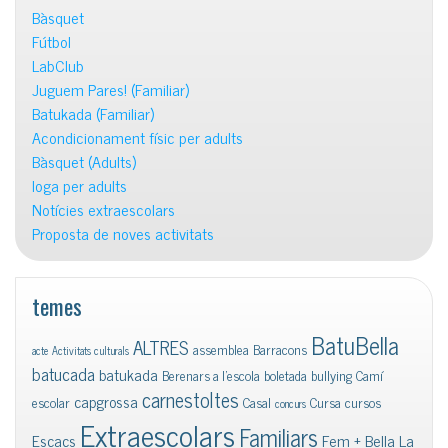
Bàsquet
Fútbol
LabClub
Juguem Pares! (Familiar)
Batukada (Familiar)
Acondicionament físic per adults
Bàsquet (Adults)
Ioga per adults
Notícies extraescolars
Proposta de noves activitats
temes
BatuBella
ALTRES
assemblea
Barracons
acte
Activitats culturals
batucada
batukada
Berenars a l'escola
boletada
bullying
Camí
carnestoltes
capgrossa
escolar
Casal
Cursa
cursos
concurs
Extraescolars
Familiars
Escacs
Fem + Bella La