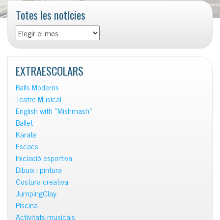
Totes les notícies
Totes
les
notícies
EXTRAESCOLARS
Balls Moderns
Teatre Musical
English with «Mishmash»
Ballet
Karate
Escacs
Iniciació esportiva
Dibuix i pintura
Costura creativa
JumpingClay
Piscina
Activitats musicals