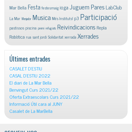
Juguem Pares
Festa
ioga
LabClub
Mar Bella
festesmaig
Participació
Musica
p3
La Mar
Més Instituts!
Menjador
Reivindicacions
Repla
pastissos
piscina
premi
refugiats
Xerrades
Robòtica
rua
sant jordi
Solidaritat
xerrada
Últimes entrades
CASALET D’ESTIU
CASAL D’ESTIU 2022
El diari de La Mar Bella
Benvingut Curs 2021/22
Oferta Extraescolars Curs 2021/22
Informació Útil cara al JUNY
Casalet de La MarBella