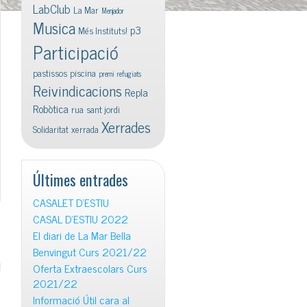
LabClub
La Mar
Menjador
Musica
p3
Més Instituts!
Participació
pastissos
piscina
premi
refugiats
Reivindicacions
Repla
Robòtica
rua
sant jordi
Xerrades
Solidaritat
xerrada
Últimes entrades
CASALET D’ESTIU
CASAL D’ESTIU 2022
El diari de La Mar Bella
Benvingut Curs 2021/22
Oferta Extraescolars Curs
2021/22
Informació Útil cara al