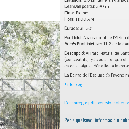
Desnivell positiu:
390 m
Dinar:
Pic-nic
Hora:
11:00 A.M.
Durada:
3h 30’
Punt inici:
Aparcament de l’Alzina de
Accés Punt inici:
Km 11.2 de la car
Descripció:
Al Parc Natural de Sant
(concavitats) gràcies al fet que e
es cola l’aigua i dóna lloc a la ca
La Balma de l’Espluga és l’avenc m
+info blog
Descarregar pdf Excursio_setemb
Per a qualsevol informació o dubt