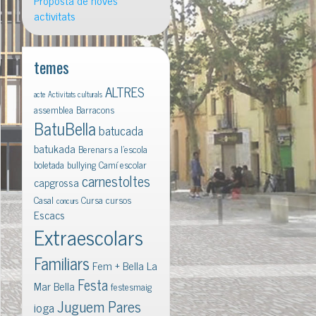
Proposta de noves
activitats
temes
ALTRES
acte
Activitats culturals
assemblea
Barracons
BatuBella
batucada
batukada
Berenars a l'escola
boletada
bullying
Camí escolar
carnestoltes
capgrossa
Casal
Cursa
cursos
concurs
Escacs
Extraescolars
Familiars
Fem + Bella La
Festa
Mar Bella
festesmaig
Juguem Pares
ioga