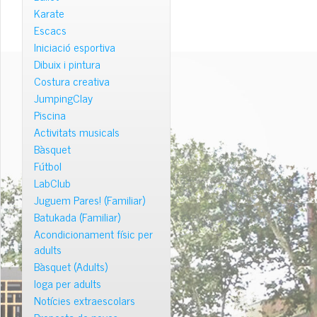
Karate
Escacs
Iniciació esportiva
Dibuix i pintura
Costura creativa
JumpingClay
Piscina
Activitats musicals
Bàsquet
Fútbol
LabClub
Juguem Pares! (Familiar)
Batukada (Familiar)
Acondicionament físic per
adults
Bàsquet (Adults)
Ioga per adults
Notícies extraescolars