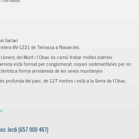
l Sal·lari
retera BV-1221 de Terrassa a Navarcles.
 Llorenç del Munt i l’Obac és comú trobar moltes balmes
l terreny està format per conglomerat, roques sedimentàries per on
racterística forma arrodonida de les seves muntanyes .
és profunda del parc, de 127 metres i està a la Serra de l’Obac.
re
es: Jordi (657 900 467)