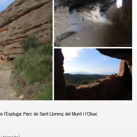
 de l’Espluga: Parc de Sant Llorenç del Munt i l’Obac
 i tornada)