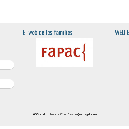
El web de les famílies
WEB 
IAMSocial
, un tema de WordPress de
@aicragellebasi