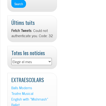
Últims tuits
Fetch Tweets
: Could not
authenticate you. Code: 32
Totes les notícies
Totes
les
notícies
EXTRAESCOLARS
Balls Moderns
Teatre Musical
English with «Mishmash»
Ballet