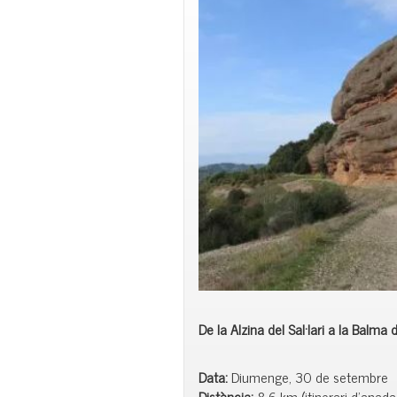
De la Alzina del Sal·lari a la Balma
Data:
Diumenge, 30 de setembre
Distància:
8,6 km (itinerari d’anada