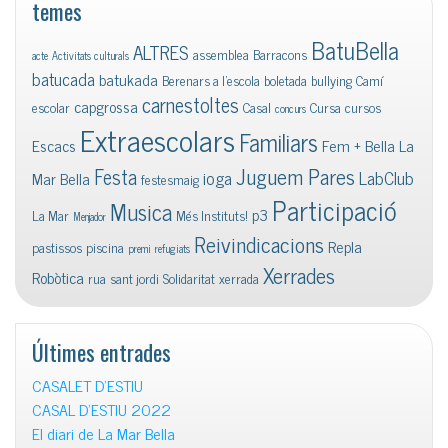
temes
BatuBella
ALTRES
assemblea
Barracons
acte
Activitats culturals
batucada
batukada
Berenars a l'escola
boletada
bullying
Camí
carnestoltes
capgrossa
escolar
Casal
Cursa
cursos
concurs
Extraescolars
Familiars
Escacs
Fem + Bella La
Juguem Pares
Festa
ioga
LabClub
Mar Bella
festesmaig
Participació
Musica
p3
La Mar
Més Instituts!
Menjador
Reivindicacions
Repla
pastissos
piscina
premi
refugiats
Xerrades
Robòtica
rua
sant jordi
Solidaritat
xerrada
Últimes entrades
CASALET D’ESTIU
CASAL D’ESTIU 2022
El diari de La Mar Bella