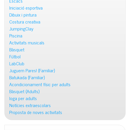
Escacs
Iniciació esportiva
Dibuix i pintura
Costura creativa
JumpingClay
Piscina
Activitats musicals
Bàsquet
Fútbol
LabClub
Juguem Pares! (Familiar)
Batukada (Familiar)
Acondicionament físic per adults
Bàsquet (Adults)
Ioga per adults
Notícies extraescolars
Proposta de noves activitats