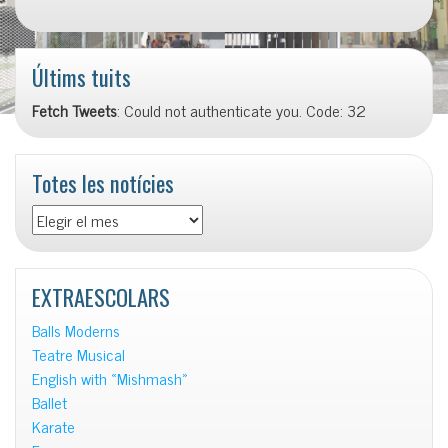
Últims tuits
Fetch Tweets
: Could not authenticate you. Code: 32
Totes les notícies
Totes
les
notícies
EXTRAESCOLARS
Balls Moderns
Teatre Musical
English with «Mishmash»
Ballet
Karate