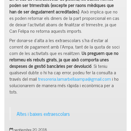
poden ser trimestrals (excepte per raons mèdiques que
han de ser degudament acreditades)
. Això implica que no
es poden retornar els diners de la part proporcional en cas
de deixar l’activitat abans de finalitzar el trimestre, ja que
Can Felipa no retorna aquests imports.
Per donar-se d’alta a les extraescolars s’ha d’estar al
corrent de pagament amb l’Ampa, tant de la quota de soci
com de les activitats que es realitzen.
Us preguem que no
retorneu els rebuts girats, ja que això comporta unes
despeses de gestió bancàries per devolució
. Si teniu
qualsevol dubte o hi ha cap error, podeu fer la consulta a
través del mail
tresoreria.lamarbellaampa@gmail.com
i ho
solucionarem de manera més ràpida i econòmica per a
tots.
Altes i baixes extraescolars
septiembre 20, 2018