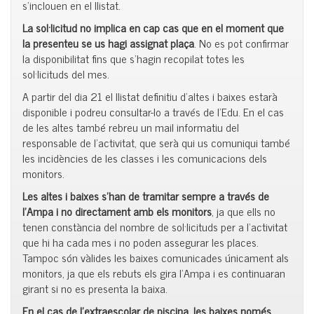
s’inclouen en el llistat.
La sol·licitud no implica en cap cas que en el moment que
la presenteu se us hagi assignat
plaça
. No es pot confirmar
la disponibilitat fins que s’hagin recopilat totes les
sol·licituds del mes.
A partir del dia 21 el llistat definitiu d’altes i baixes estarà
disponible i podreu consultar-lo a través de l’Edu. En el cas
de les altes també rebreu un mail informatiu del
responsable de l’activitat, que serà qui us comuniqui també
les incidències de les classes i les comunicacions dels
monitors.
Les altes i baixes s’han de tramitar sempre a través de
l’Ampa
i no directament amb els monitors
, ja que ells no
tenen constància del nombre de sol·licituds per a l’activitat
que hi ha cada mes i no poden assegurar les places.
Tampoc són vàlides les baixes comunicades únicament als
monitors, ja que els rebuts els gira l’Ampa i es continuaran
girant si no es presenta la baixa.
En el cas de l’extraescolar de piscina, les baixes només