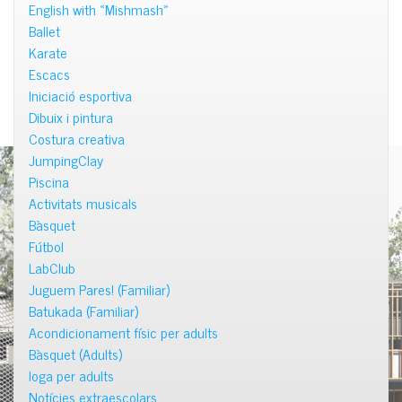
English with «Mishmash»
Ballet
Karate
Escacs
Iniciació esportiva
Dibuix i pintura
Costura creativa
JumpingClay
Piscina
Activitats musicals
Bàsquet
Fútbol
LabClub
Juguem Pares! (Familiar)
Batukada (Familiar)
Acondicionament físic per adults
Bàsquet (Adults)
Ioga per adults
Notícies extraescolars