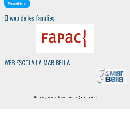
El web de les famílies
WEB ESCOLA LA MAR BELLA
IAMSocial
, un tema de WordPress de
@aicragellebasi