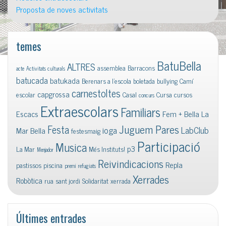
Proposta de noves activitats
temes
BatuBella
ALTRES
assemblea
Barracons
acte
Activitats culturals
batucada
batukada
Berenars a l'escola
boletada
bullying
Camí
carnestoltes
capgrossa
escolar
Casal
Cursa
cursos
concurs
Extraescolars
Familiars
Escacs
Fem + Bella La
Juguem Pares
Festa
ioga
LabClub
Mar Bella
festesmaig
Participació
Musica
p3
La Mar
Més Instituts!
Menjador
Reivindicacions
Repla
pastissos
piscina
premi
refugiats
Xerrades
Robòtica
rua
sant jordi
Solidaritat
xerrada
Últimes entrades